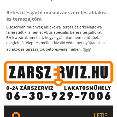
Befeszítésgátló másodzár szerelés ablakra
és teraszajtóra
Elsősorban műanyag ablakokra, terasz és erkélyajtókra
fejlesztett ki a német Abus speciális befeszítésgátlókat.
Ezek a zárak amellett, hogy egyáltalán nem feltűnőek,
megfelelő telepítés mellett kiválló védelmet nyújtanak az
ablakok és teraszajtók betörésvédelmében. (
)
link
LETIS