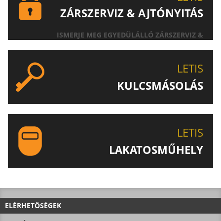
ZÁRSZERVIZ & AJTÓNYITÁS
ISMERJE MEG EGYEDÜLÁLLÓ ZÁRSZERVIZ &
AJTÓNYITÁS SZOLGÁLTATÁSUNKAT!
LETIS
KULCSMÁSOLÁS
EGYEDI ÉS SPECIÁLIS KULCSOK MÁSOLÁSA, CSAK A
LETIS-NÉL!
LETIS
LAKATOSMŰHELY
AJÁNLJUK FIGYELMÉBE LAKATOSMŰHELYÜNK
TERMÉKEIT IS!
ELÉRHETŐSÉGEK