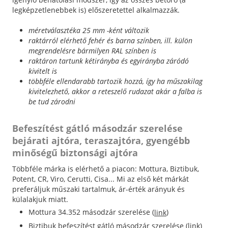
legképzetlenebbek is) előszeretettel alkalmazzák.
méretválasztéka 25 mm -ként változik
raktárról elérhető fehér és barna színben, ill. külön
megrendelésre bármilyen RAL színben is
raktáron tartunk kétirányba és egyirányba záródó
kivitelt is
többféle ellendarabb tartozik hozzá, így ha műszakilag
kivitelezhető, akkor a reteszelő rudazat akár a falba is
be tud zárodni
Befeszítést gátló másodzár szerelése
bejárati ajtóra, teraszajtóra, gyengébb
minőségű biztonsági ajtóra
Többféle márka is elérhető a piacon: Mottura, Biztibuk,
Potent, CR, Viro, Cerutti, Cisa... Mi az első két márkát
preferáljuk műszaki tartalmuk, ár-érték arányuk és
külalakjuk miatt.
Mottura 34.352 másodzár szerelése (
)
link
Biztibuk befeszítést gátló másodzár szerelése (link)