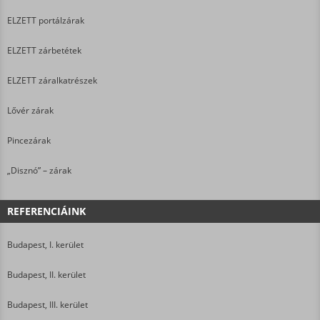
ELZETT portálzárak
ELZETT zárbetétek
ELZETT záralkatrészek
Lővér zárak
Pincezárak
„Disznó” – zárak
REFERENCIÁINK
Budapest, I. kerület
Budapest, II. kerület
Budapest, III. kerület