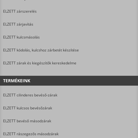
ELZETT zárszerelés
ELZETT zárjavítás
ELZETT kulcsmásolás
ELZETT kódolás, kulcshoz zárbetét készítése
ELZETT zárak és kiegészítők kereskedelme
TERMÉKEINK
ELZETT cilinderes bevéső-zárak
ELZETT kulcsos bevésőzárak
ELZETT bevéső másodzárak
ELZETT rászegezős másodzárak