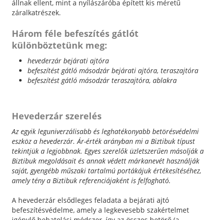
állnak ellent, mint a nyílászáróba épített kis méretű
záralkatrészek.
Három féle befeszítés gátlót
különböztetünk meg:
hevederzár bejárati ajtóra
befeszítést gátló másodzár bejárati ajtóra, teraszajtóra
befeszítést gátló másodzár teraszajtóra, ablakra
Hevederzár szerelés
Az egyik leguniverzálisabb és leghatékonyabb betörésvédelmi
eszköz a hevederzár. Ár-érték arányban mi a Biztibuk típust
tekintjük a legjobbnak. Egyes szerelők üzletszerűen másolják a
Biztibuk megoldásait és annak védett márkanevét használják
saját, gyengébb műszaki tartalmú portákájuk értékesítéséhez,
amely tény a Biztibuk referenciájaként is felfogható.
A hevederzár elsődleges feladata a bejárati ajtó
befeszítésvédelme, amely a legkevesebb szakértelmet
igénylő behatolási módszer, így az összes betörő (a