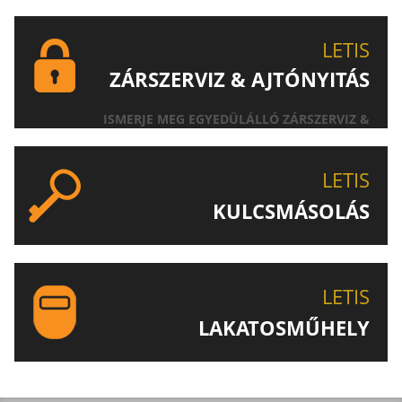
LETIS
ZÁRSZERVIZ & AJTÓNYITÁS
ISMERJE MEG EGYEDÜLÁLLÓ ZÁRSZERVIZ &
AJTÓNYITÁS SZOLGÁLTATÁSUNKAT!
LETIS
KULCSMÁSOLÁS
EGYEDI ÉS SPECIÁLIS KULCSOK MÁSOLÁSA, CSAK A
LETIS-NÉL!
LETIS
LAKATOSMŰHELY
AJÁNLJUK FIGYELMÉBE LAKATOSMŰHELYÜNK
TERMÉKEIT IS!