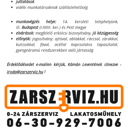
juttatások
vidéki munkatársaknak szálláslehetőség
munkavégzés helye:
14. kerületi telephelyünk,
ill.
Budapest
(I-XXIII. ker.) és Pest megye
elvárások:
megfelelő erkölcsi bizonyítvány,
jó kézügyesség
előnyök:
jogosítvány; ajtóval, ablakkal, ráccsal, zárakkal,
kulcsokkal, fával, acéllal kapcsolatos tapasztalat,
gyengeáramú rendszerekben való jártasság
Érdeklődésedet e-mailen kérjük, Kámán Leventének címezve -
!
iroda@zarszerviz.hu