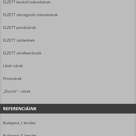
ELZETT bevéső másodzárak
ELZETT rászegezős másodzárak
ELZETT portálzárak
ELZETT zárbetétek
ELZETT záralkatrészek
Lővér zárak
Pincezárak
„Disznó” – zárak
REFERENCIÁINK
Budapest, I. kerület
Budapest, II. kerület