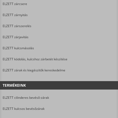
ELZETT zárcsere
ELZETT zárnyitás
ELZETT zárszerelés
ELZETT zárjavítás
ELZETT kulcsmásolás
ELZETT kódolás, kulcshoz zárbetét készítése
ELZETT zárak és kiegészítők kereskedelme
TERMÉKEINK
ELZETT cilinderes bevéső-zárak
ELZETT kulcsos bevésőzárak