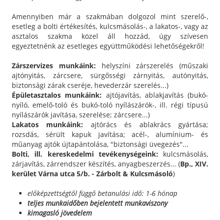
Amennyiben már a szakmában dolgozol mint szerelő-,
esetleg a bolti értékesítés, kulcsmásolás-, a lakatos-, vagy az
asztalos szakma közel áll hozzád, úgy szívesen
egyeztetnénk az esetleges együttműködési lehetőségekről!
Zárszervizes munkáink:
helyszíni zárszerelés (műszaki
ajtónyitás, zárcsere, sürgősségi zárnyitás, autónyitás,
biztonsági zárak cseréje, hevederzár szerelés...)
Épületasztalos munkáink:
ajtójavítás, ablakjavítás (bukó-
nyíló, emelő-toló és bukó-toló nyílászárók-, ill. régi típusú
nyílászárók javítása, szerelése; zárcsere...)
Lakatos munkáink:
ajtórács és ablakrács gyártása;
rozsdás, sérült kapuk javítása; acél-, alumínium- és
műanyag ajtók újtapántolása, "biztonsági üvegezés"...
Bolti, ill. kereskedelmi tevékenységeink:
kulcsmásolás,
zárjavítás, zárrendszer készítés, anyagbeszerzés... (
Bp., XIV.
kerület Várna utca 5/b. - Zárbolt & Kulcsmásoló
)
előképzettségtől függő betanulási idő: 1-6 hónap
teljes munkaidőben bejelentett munkaviszony
kimagasló jövedelem