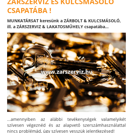
ZÁRSZERVIZ ÉS KULCSMÁSOLÓ
CSAPATÁBA !
MUNKATÁRSAT keresünk a ZÁRBOLT & KULCSMÁSOLÓ,
ill. a ZÁRSZERVIZ & LAKATOSMŰHELY csapatába...
...amennyiben az alábbi tevékenységek valamelyikét
szívesen végeznéd és az alapvető szerszámhasználattal
nincs problémád, úgy szívesen vesszük jelentkezésed!