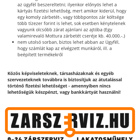
az ügyfél beszereltetni; ilyenkor előnyös lehet a
kártyás fizetési lehetőség, mert amikor kiderül, hogy
egy komoly zárbetét-, vagy többpontos zár költsége
több tízezer forint is lehet, sok esetben kénytelenek
vagyunk olcsóbb zárat ajánlani az ajtóba (Egy
valamirevaló Mottura zárbetét cseréje kb. 40.000.-.)
nem utolsó sorban, biztos lehet abban az Ügyfél,
hogy számlát kap az elvégzett munkáról, ill. a
beépített termékekről
Közös képviseleteknek, társasházaknak és egyéb
szervezeteknek továbbra is biztosítjuk az átutalással
történő fizetési lehetőséget - amennyiben nincs
lehetőségük készpénzt, vagy bankkártyát használni!