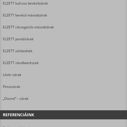
ELZETT kulcsos bevésőzárak
ELZETT bevéső másodzárak
ELZETT rászegezős másodzárak
ELZETT portálzárak
ELZETT zárbetétek
ELZETT záralkatrészek
Lővér zárak
Pincezárak
„Disznó” – zárak
REFERENCIÁINK