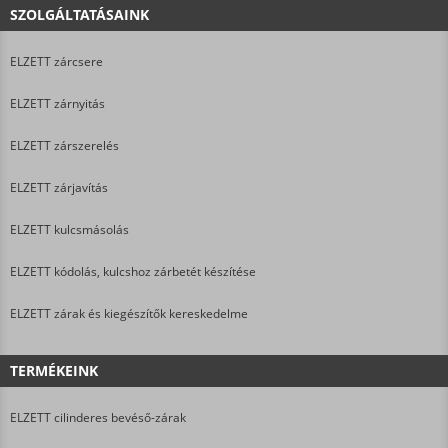
SZOLGÁLTATÁSAINK
ELZETT zárcsere
ELZETT zárnyitás
ELZETT zárszerelés
ELZETT zárjavítás
ELZETT kulcsmásolás
ELZETT kódolás, kulcshoz zárbetét készítése
ELZETT zárak és kiegészítők kereskedelme
TERMÉKEINK
ELZETT cilinderes bevéső-zárak