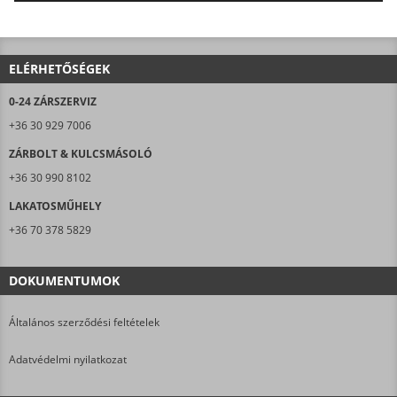
AJÁNLJUK FIGYELMÉBE LAKATOSMŰHELYÜNK
TERMÉKEIT IS!
ELÉRHETŐSÉGEK
0-24 ZÁRSZERVIZ
+36 30 929 7006
ZÁRBOLT & KULCSMÁSOLÓ
+36 30 990 8102
LAKATOSMŰHELY
+36 70 378 5829
DOKUMENTUMOK
Általános szerződési feltételek
Adatvédelmi nyilatkozat