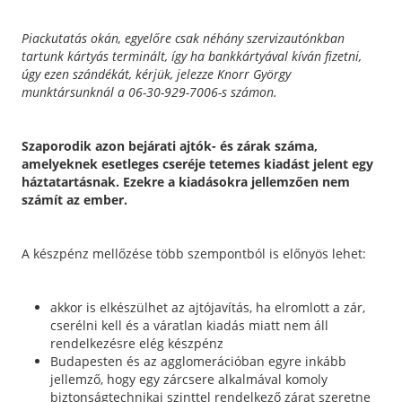
Piackutatás okán, egyelőre csak néhány szervizautónkban
tartunk kártyás terminált, így ha bankkártyával kíván fizetni,
úgy ezen szándékát, kérjük, jelezze Knorr György
munktársunknál a 06-30-929-7006-s számon.
Szaporodik azon bejárati ajtók- és zárak száma,
amelyeknek esetleges cseréje tetemes kiadást jelent egy
háztatartásnak. Ezekre a kiadásokra jellemzően nem
számít az ember.
A készpénz mellőzése több szempontból is előnyös lehet:
akkor is elkészülhet az ajtójavítás, ha elromlott a zár,
cserélni kell és a váratlan kiadás miatt nem áll
rendelkezésre elég készpénz
Budapesten és az agglomerációban egyre inkább
jellemző, hogy egy zárcsere alkalmával komoly
biztonságtechnikai szinttel rendelkező zárat szeretne