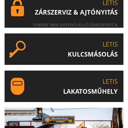
LETIS
ZÁRSZERVIZ & AJTÓNYITÁS
ISMERJE MEG EGYEDÜLÁLLÓ ZÁRSZERVIZ &
AJTÓNYITÁS SZOLGÁLTATÁSUNKAT!
LETIS
KULCSMÁSOLÁS
EGYEDI ÉS SPECIÁLIS KULCSOK MÁSOLÁSA, CSAK A
LETIS-NÉL!
LETIS
LAKATOSMŰHELY
AJÁNLJUK FIGYELMÉBE LAKATOSMŰHELYÜNK
TERMÉKEIT IS!