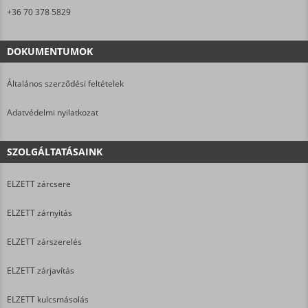
+36 70 378 5829
DOKUMENTUMOK
Általános szerződési feltételek
Adatvédelmi nyilatkozat
SZOLGÁLTATÁSAINK
ELZETT zárcsere
ELZETT zárnyitás
ELZETT zárszerelés
ELZETT zárjavítás
ELZETT kulcsmásolás