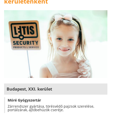
kerületenként
Budapest, XXI. kerület
Móré Gyógyszertár
Zárrendszer gyártása, törésvédő pajzsok szerelése,
portálzárak, ajtóbehúzók cseréje.