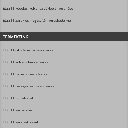
ELZETT kódolás, kulcshoz zárbetét készítése
ELZETT zárak és kiegészítők kereskedelme
TERMÉKEINK
ELZETT cilinderes bevéső-zárak
ELZETT kulcsos bevésőzárak
ELZETT bevéső másodzárak
ELZETT rászegezős másodzárak
ELZETT portálzárak
ELZETT zárbetétek
ELZETT záralkatrészek