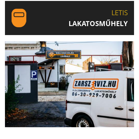
LETIS-NÉL!
LETIS
LAKATOSMŰHELY
AJÁNLJUK FIGYELMÉBE LAKATOSMŰHELYÜNK
TERMÉKEIT IS!