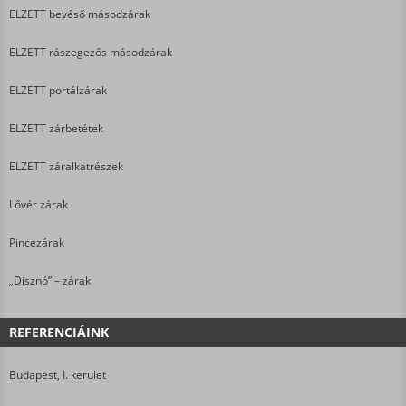
ELZETT bevéső másodzárak
ELZETT rászegezős másodzárak
ELZETT portálzárak
ELZETT zárbetétek
ELZETT záralkatrészek
Lővér zárak
Pincezárak
„Disznó” – zárak
REFERENCIÁINK
Budapest, I. kerület