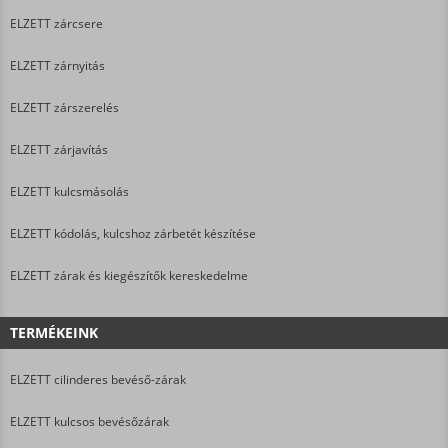
ELZETT zárcsere
ELZETT zárnyitás
ELZETT zárszerelés
ELZETT zárjavítás
ELZETT kulcsmásolás
ELZETT kódolás, kulcshoz zárbetét készítése
ELZETT zárak és kiegészítők kereskedelme
TERMÉKEINK
ELZETT cilinderes bevéső-zárak
ELZETT kulcsos bevésőzárak