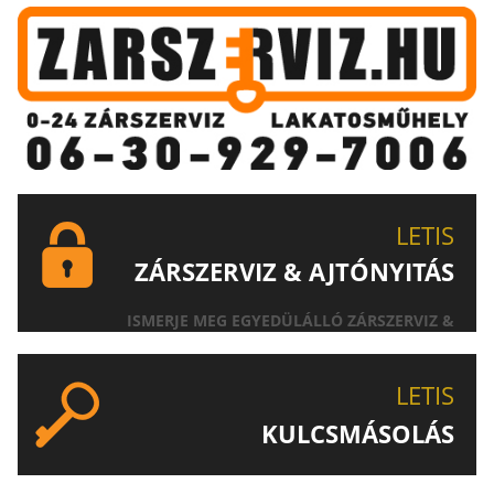
LETIS
ZÁRSZERVIZ & AJTÓNYITÁS
ISMERJE MEG EGYEDÜLÁLLÓ ZÁRSZERVIZ &
AJTÓNYITÁS SZOLGÁLTATÁSUNKAT!
LETIS
KULCSMÁSOLÁS
EGYEDI ÉS SPECIÁLIS KULCSOK MÁSOLÁSA, CSAK A