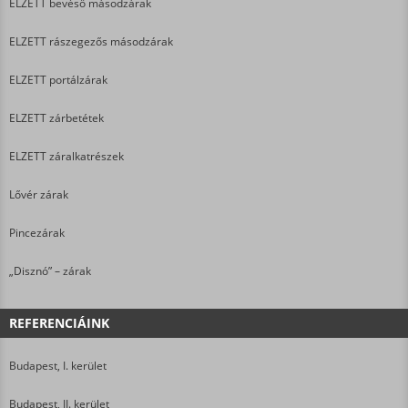
ELZETT bevéső másodzárak
ELZETT rászegezős másodzárak
ELZETT portálzárak
ELZETT zárbetétek
ELZETT záralkatrészek
Lővér zárak
Pincezárak
„Disznó” – zárak
REFERENCIÁINK
Budapest, I. kerület
Budapest, II. kerület