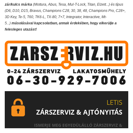
zár/kulcs márka
(Mottura, Abus, Tesa, Mul-T-Lock, Titan, Elzett...) és típus
(D6, D10, D15, Bravus, Champions C28, 30, 38, 48, Champions Pro, C28+,
3D Key, Te-5, T60, TK6-L, TX-80, 7×7, Integrator, Interactive, Mt-
5...)
másolásával kapcsolatban, annak érdekében, hogy elkerülje a
felesleges utazást!
LETIS
ZÁRSZERVIZ & AJTÓNYITÁS
ISMERJE MEG EGYEDÜLÁLLÓ ZÁRSZERVIZ &
AJTÓNYITÁS SZOLGÁLTATÁSUNKAT!