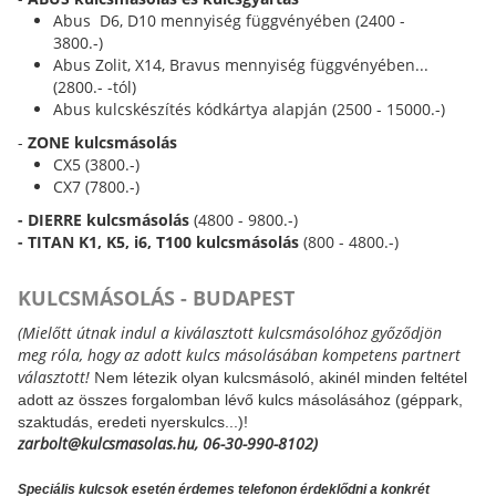
Abus D6, D10 mennyiség függvényében (2400 -
3800.-)
Abus Zolit, X14, Bravus mennyiség függvényében...
(2800.- -tól)
Abus kulcskészítés kódkártya alapján (2500 - 15000.-)
-
ZONE kulcsmásolás
CX5 (3800.-)
CX7 (7800.-)
- DIERRE kulcsmásolás
(4800 - 9800.-)
- TITAN K1, K5, i6, T100 kulcsmásolás
(800 - 4800.-)
KULCSMÁSOLÁS - BUDAPEST
(Mielőtt útnak indul a kiválasztott kulcsmásolóhoz győződjön
meg róla, hogy az adott kulcs másolásában kompetens partnert
választott!
N
em létezik olyan kulcsmásoló, akinél minden feltétel
adott az összes forgalomban lévő kulcs másolásához (géppark,
szaktudás, eredeti nyerskulcs...)!
zarbolt@kulcsmasolas.hu, 06-30-990-8102)
Speciális kulcsok esetén érdemes telefonon érdeklődni a konkrét