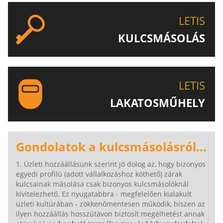
LETIS
KULCSMÁSOLÁS
EGYEDI ÉS SPECIÁLIS KULCSOK MÁSOLÁSA, CSAK A
LETIS-NÉL!
LETIS
LAKATOSMŰHELY
AJÁNLJUK FIGYELMÉBE LAKATOSMŰHELYÜNK
TERMÉKEIT IS!
Gondolatok a kulcsmásolásról...
1. Üzleti hozzáállásunk szerint jó dolog az, hogy bizonyos
egyedi profilú (adott vállalkozáshoz köthető) zárak
kulcsainak másolása csak bizonyos kulcsmásolóknál
kivitelezhető. Ez nyugatabbra - megfelelően kialakult
üzleti kultúrában - zökkenőmentesen működik, hiszen az
ilyen hozzáállás hosszútávon biztosít megélhetést annak