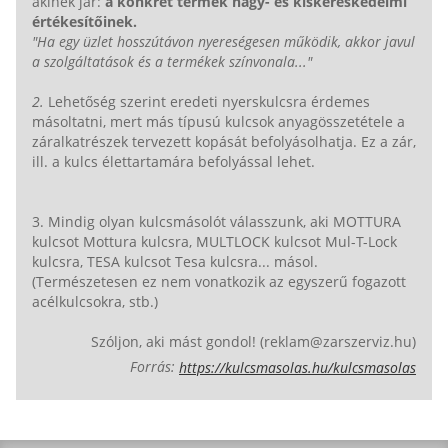
akinek jár:
a konkrét termék nagy- és kiskereskedelmi
értékesítőinek.
"Ha egy üzlet hosszútávon nyereségesen működik, akkor javul
a szolgáltatások és a termékek színvonala..."
2.
Lehetőség szerint eredeti nyerskulcsra érdemes
másoltatni, mert más típusú kulcsok anyagösszetétele a
záralkatrészek tervezett kopását befolyásolhatja. Ez a zár,
ill. a kulcs élettartamára befolyással lehet.
3. Mindig olyan kulcsmásolót válasszunk, aki MOTTURA
kulcsot Mottura kulcsra, MULTLOCK kulcsot Mul-T-Lock
kulcsra, TESA kulcsot Tesa kulcsra... másol.
(Természetesen ez nem vonatkozik az egyszerű fogazott
acélkulcsokra, stb.)
Szóljon, aki mást gondol! (reklam@zarszerviz.hu)
Forrás:
https://kulcsmasolas.hu/kulcsmasolas