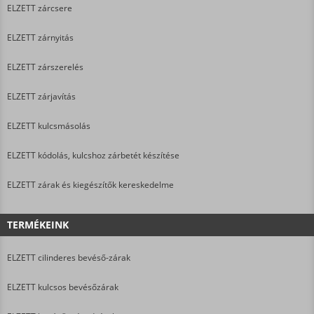
ELZETT zárcsere
ELZETT zárnyitás
ELZETT zárszerelés
ELZETT zárjavítás
ELZETT kulcsmásolás
ELZETT kódolás, kulcshoz zárbetét készítése
ELZETT zárak és kiegészítők kereskedelme
TERMÉKEINK
ELZETT cilinderes bevéső-zárak
ELZETT kulcsos bevésőzárak