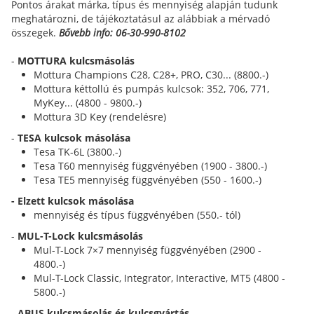
Pontos árakat márka, típus és mennyiség alapján tudunk
meghatározni, de tájékoztatásul az alábbiak a mérvadó
összegek.
Bővebb info: 06-30-990-8102
-
MOTTURA kulcsmásolás
Mottura Champions C28, C28+, PRO, C30... (8800.-)
Mottura kéttollú és pumpás kulcsok: 352, 706, 771,
MyKey... (4800 - 9800.-)
Mottura 3D Key (rendelésre)
-
TESA kulcsok másolása
Tesa TK-6L (3800.-)
Tesa T60 mennyiség függvényében (1900 - 3800.-)
Tesa TE5 mennyiség függvényében (550 - 1600.-)
- Elzett kulcsok másolása
mennyiség és típus függvényében (550.- tól)
-
MUL-T-Lock kulcsmásolás
Mul-T-Lock 7×7 mennyiség függvényében (2900 -
4800.-)
Mul-T-Lock Classic, Integrator, Interactive, MT5 (4800 -
5800.-)
-
ABUS kulcsmásolás és kulcsgyártás