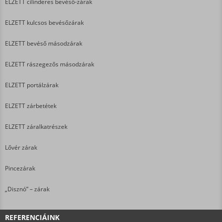
ELZETT cilinderes bevéső-zárak
ELZETT kulcsos bevésőzárak
ELZETT bevéső másodzárak
ELZETT rászegezős másodzárak
ELZETT portálzárak
ELZETT zárbetétek
ELZETT záralkatrészek
Lővér zárak
Pincezárak
„Disznó” – zárak
REFERENCIÁINK