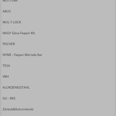
MOTTURA
ABUS
MUL-T-LOCK
NAGY Géza Faipari Kft.
FISCHER
NYME - Faipari Mérnöki Kar
TESA
VBH
ALUKOENIGSTAHL
GU - BKS
Zárbolt&Kulcsmásoló