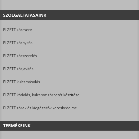
SZOLGÁLTATÁSAINK
ELZETT zárcsere
ELZETT zárnyitás
ELZETT zárszerelés
ELZETT zárjavítás
ELZETT kulcsmásolás
ELZETT kódolás, kulcshoz zárbetét készítése
ELZETT zárak és kiegészítők kereskedelme
TERMÉKEINK