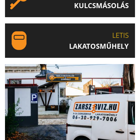
KULCSMÁSOLÁS
EGYEDI ÉS SPECIÁLIS KULCSOK MÁSOLÁSA, CSAK A
LETIS-NÉL!
LETIS
LAKATOSMŰHELY
AJÁNLJUK FIGYELMÉBE LAKATOSMŰHELYÜNK
TERMÉKEIT IS!