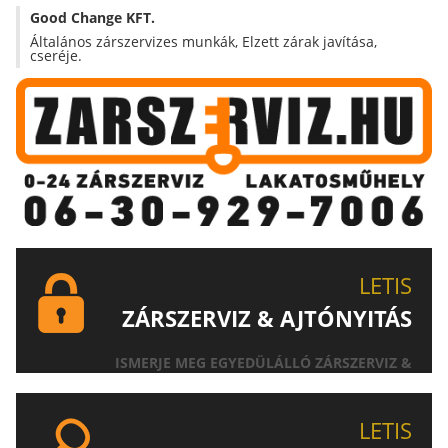
Good Change KFT.
Általános zárszervizes munkák, Elzett zárak javítása,
cseréje.
LETIS
ZÁRSZERVIZ & AJTÓNYITÁS
ISMERJE MEG EGYEDÜLÁLLÓ ZÁRSZERVIZ &
AJTÓNYITÁS SZOLGÁLTATÁSUNKAT!
LETIS