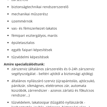
biztonságtechnikai rendszerszerelő
mechanikai műszerész
üzemmérnök
vas- és fémszerkezet-lakatos
fémipari esztergályos, marós
épületasztalos
egyéb faipari képesítések
tűzvédelmi képesítések
Amire specializálódtunk:
zárszerviz (általános zárszerelés és 0-24h zárszerviz
segélyszolgálat - beltéri ajtótól a biztonsági ajtókig)
általános nyílászáró szerviz (újrapántolás, ajtócsukó,
pánikzár, síkmágnes, elektromos zár, automata
küszöbök, zárrendszer - azonos zárlatú és főkulcsos
rendszer...)
tűzvédelem, lakatosipar (tűzgátló nyílászárók -