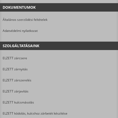
DOKUMENTUMOK
Általános szerződési feltételek
Adatvédelmi nyilatkozat
SZOLGÁLTATÁSAINK
ELZETT zárcsere
ELZETT zárnyitás
ELZETT zárszerelés
ELZETT zárjavítás
ELZETT kulcsmásolás
ELZETT kódolás, kulcshoz zárbetét készítése