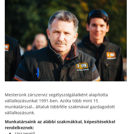
Mesterünk zárszerviz segélyszolgálatként alapította
vállalkozásunkat 1991-ben. Azóta több mint 15
munkatárssal-, általuk többféle szakmával gazdagodott
vállalkozásunk.
Munkatársaink az alábbi szakmákkal, képesítésekkel
rendelkeznek:
zárszerelő