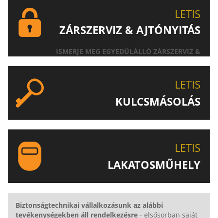
LETIS
ZÁRSZERVIZ & AJTÓNYITÁS
ISMERJE MEG EGYEDÜLÁLLÓ ZÁRSZERVIZ &
AJTÓNYITÁS SZOLGÁLTATÁSUNKAT!
LETIS
KULCSMÁSOLÁS
EGYEDI ÉS SPECIÁLIS KULCSOK MÁSOLÁSA, CSAK A
LETIS-NÉL!
LETIS
LAKATOSMŰHELY
AJÁNLJUK FIGYELMÉBE LAKATOSMŰHELYÜNK
TERMÉKEIT IS!
Biztonságtechnikai vállalkozásunk az alábbi
tevékenységekben áll rendelkezésre
- elsősorban saját