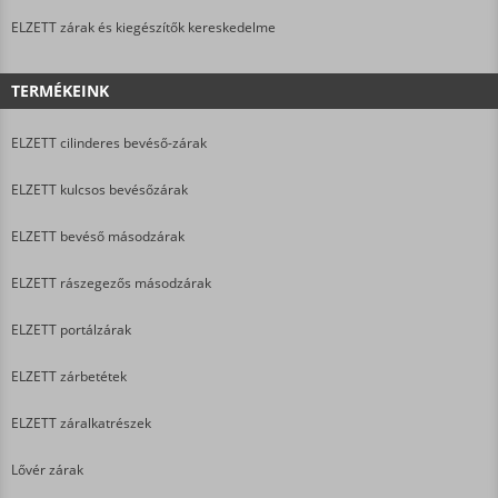
ELZETT zárak és kiegészítők kereskedelme
TERMÉKEINK
ELZETT cilinderes bevéső-zárak
ELZETT kulcsos bevésőzárak
ELZETT bevéső másodzárak
ELZETT rászegezős másodzárak
ELZETT portálzárak
ELZETT zárbetétek
ELZETT záralkatrészek
Lővér zárak