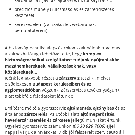
karbantartás, javítás, ajtócsere, biztonsági rács...)
precíziós műhely (kulcsmásolás és zárrendszerek
készítése)
kereskedelem (zárszaküzlet, webáruház,
bemutatóterem)
A biztonságtechnika alap- és rokon szakmáinak rugalmas
alkalmazhatósága lehetővé tette, hogy
komplex
biztonságtechnikai szolgáltatást tudjunk nyújtani akár
magánembereknek, vállalkozásoknak, vagy
közületeknek...
Időnk legnagyobb részét a
zárszerviz
teszi ki, melyet
elsődlegesen
Budapest kerületeiben és az
agglomerációban
végzünk. Zárszervizes tevékenységünk
alatt többféle feladatokat látunk el.
Említésre méltó a gyorsszerviz
ajtómentés
,
ajtónyitás
és az
általános
zárszerelés
. Az utóbbi alatt
ajtómegerősítés
,
hevederzár szerelés
és
zárcsere
jellegű munkákat értünk.
Ügyeleti gyorsszerviz számunkon
(06 30 929 7006)
éjjel-
nappal várjuk a hívásokat. 7 db jól felszerelt szervizautó áll