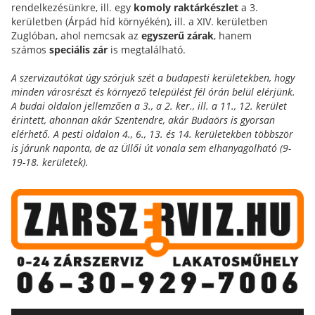
rendelkezésünkre, ill. egy
komoly raktárkészlet
a 3.
kerületben (Árpád híd környékén), ill. a XIV. kerületben
Zuglóban, ahol nemcsak az
egyszerű zárak
, hanem
számos
speciális zár
is megtalálható.
A szervizautókat úgy szórjuk szét a budapesti kerületekben, hogy
minden városrészt és környező települést fél órán belül elérjünk.
A budai oldalon jellemzően a 3., a 2. ker., ill. a 11., 12. kerület
érintett, ahonnan akár Szentendre, akár Budaörs is gyorsan
elérhető. A pesti oldalon 4., 6., 13. és 14. kerületekben többször
is járunk naponta, de az Üllői út vonala sem elhanyagolható (9-
19-18. kerületek).