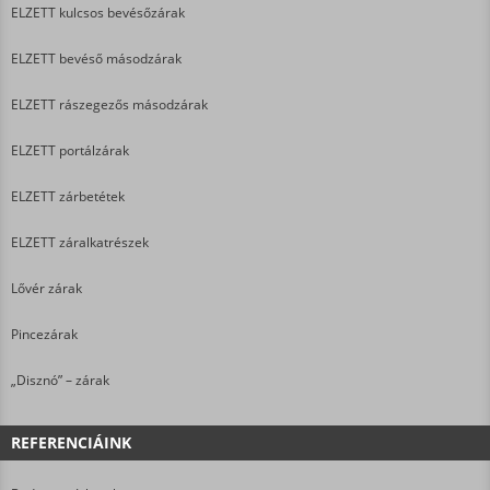
ELZETT kulcsos bevésőzárak
ELZETT bevéső másodzárak
ELZETT rászegezős másodzárak
ELZETT portálzárak
ELZETT zárbetétek
ELZETT záralkatrészek
Lővér zárak
Pincezárak
„Disznó” – zárak
REFERENCIÁINK