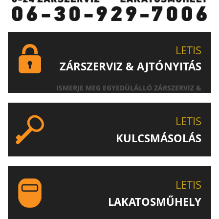
LETIS
ZÁRSZERVIZ & AJTÓNYITÁS
ISMERJE MEG EGYEDÜLÁLLÓ ZÁRSZERVIZ &
AJTÓNYITÁS SZOLGÁLTATÁSUNKAT!
LETIS
KULCSMÁSOLÁS
EGYEDI ÉS SPECIÁLIS KULCSOK MÁSOLÁSA, CSAK A
LETIS-NÉL!
LETIS
LAKATOSMŰHELY