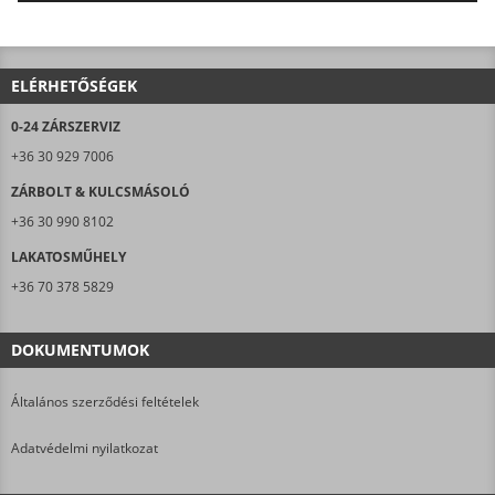
AJÁNLJUK FIGYELMÉBE LAKATOSMŰHELYÜNK
TERMÉKEIT IS!
ELÉRHETŐSÉGEK
0-24 ZÁRSZERVIZ
+36 30 929 7006
ZÁRBOLT & KULCSMÁSOLÓ
+36 30 990 8102
LAKATOSMŰHELY
+36 70 378 5829
DOKUMENTUMOK
Általános szerződési feltételek
Adatvédelmi nyilatkozat