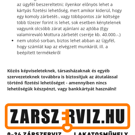
az ügyfél beszereltetni; ilyenkor előnyös lehet a
kártyás fizetési lehetőség, mert amikor kiderül, hogy
egy komoly zárbetét-, vagy többpontos zár költsége
több tízezer forint is lehet, sok esetben kénytelenek
vagyunk olcsóbb zárat ajánlani az ajtóba (Egy
valamirevaló Mottura zárbetét cseréje kb. 40.000.-.)
nem utolsó sorban, biztos lehet abban az Ügyfél,
hogy számlát kap az elvégzett munkáról, ill. a
beépített termékekről
Közös képviseleteknek, társasházaknak és egyéb
szervezeteknek továbbra is biztosítjuk az átutalással
történő fizetési lehetőséget - amennyiben nincs
lehetőségük készpénzt, vagy bankkártyát használni!