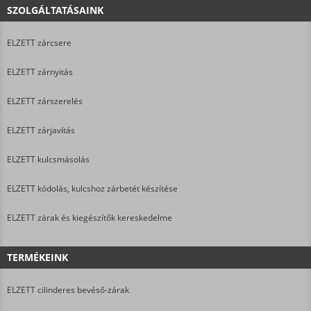
SZOLGÁLTATÁSAINK
ELZETT zárcsere
ELZETT zárnyitás
ELZETT zárszerelés
ELZETT zárjavítás
ELZETT kulcsmásolás
ELZETT kódolás, kulcshoz zárbetét készítése
ELZETT zárak és kiegészítők kereskedelme
TERMÉKEINK
ELZETT cilinderes bevéső-zárak