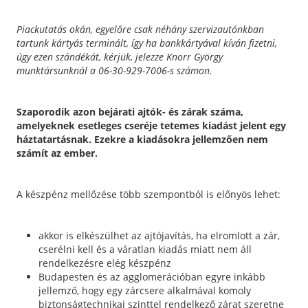
Piackutatás okán, egyelőre csak néhány szervizautónkban
tartunk kártyás terminált, így ha bankkártyával kíván fizetni,
úgy ezen szándékát, kérjük, jelezze Knorr György
munktársunknál a 06-30-929-7006-s számon.
Szaporodik azon bejárati ajtók- és zárak száma,
amelyeknek esetleges cseréje tetemes kiadást jelent egy
háztatartásnak. Ezekre a kiadásokra jellemzően nem
számít az ember.
A készpénz mellőzése több szempontból is előnyös lehet:
akkor is elkészülhet az ajtójavítás, ha elromlott a zár,
cserélni kell és a váratlan kiadás miatt nem áll
rendelkezésre elég készpénz
Budapesten és az agglomerációban egyre inkább
jellemző, hogy egy zárcsere alkalmával komoly
biztonságtechnikai szinttel rendelkező zárat szeretne