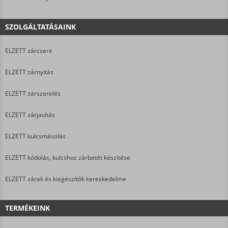
SZOLGÁLTATÁSAINK
ELZETT zárcsere
ELZETT zárnyitás
ELZETT zárszerelés
ELZETT zárjavítás
ELZETT kulcsmásolás
ELZETT kódolás, kulcshoz zárbetét készítése
ELZETT zárak és kiegészítők kereskedelme
TERMÉKEINK