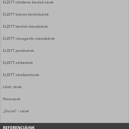
ELZETT cilinderes bevéső-zárak
ELZETT kulcsos bevésőzárak
ELZETT bevéső másodzárak
ELZETT rászegezős másodzárak
ELZETT portálzárak
ELZETT zárbetétek
ELZETT záralkatrészek
Lővér zárak
Pincezárak
„Disznó” – zárak
REFERENCIÁINK