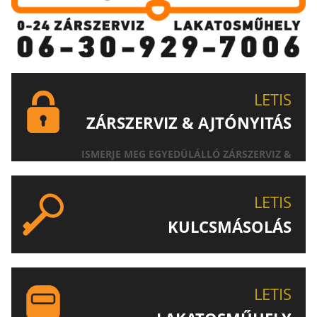
LETIS
ZÁRSZERVIZ & AJTÓNYITÁS
ISMERJE MEG EGYEDÜLÁLLÓ ZÁRSZERVIZ &
AJTÓNYITÁS SZOLGÁLTATÁSUNKAT!
LETIS
KULCSMÁSOLÁS
EGYEDI ÉS SPECIÁLIS KULCSOK MÁSOLÁSA, CSAK A
LETIS-NÉL!
LETIS