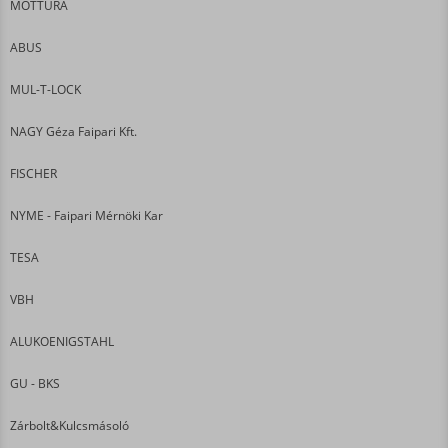
MOTTURA
ABUS
MUL-T-LOCK
NAGY Géza Faipari Kft.
FISCHER
NYME - Faipari Mérnöki Kar
TESA
VBH
ALUKOENIGSTAHL
GU - BKS
Zárbolt&Kulcsmásoló