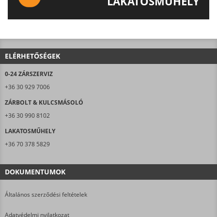
LAKATOSMŰHELY
AJÁNLJUK FIGYELMÉBE LAKATOSMŰHELYÜNK
TERMÉKEIT IS!
ELÉRHETŐSÉGEK
0-24 ZÁRSZERVIZ
+36 30 929 7006
ZÁRBOLT & KULCSMÁSOLÓ
+36 30 990 8102
LAKATOSMŰHELY
+36 70 378 5829
DOKUMENTUMOK
Általános szerződési feltételek
Adatvédelmi nyilatkozat