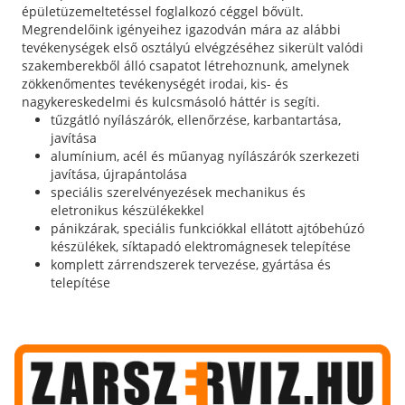
épületüzemeltetéssel foglalkozó céggel bővült.
Megrendelőink igényeihez igazodván mára az alábbi
tevékenységek első osztályú elvégzéséhez sikerült valódi
szakemberekből álló csapatot létrehoznunk, amelynek
zökkenőmentes tevékenységét irodai, kis- és
nagykereskedelmi és kulcsmásoló háttér is segíti.
tűzgátló nyílászárók, ellenőrzése, karbantartása,
javítása
alumínium, acél és műanyag nyílászárók szerkezeti
javítása, újrapántolása
speciális szerelvényezések mechanikus és
eletronikus készülékekkel
pánikzárak, speciális funkciókkal ellátott ajtóbehúzó
készülékek, síktapadó elektromágnesek telepítése
komplett zárrendszerek tervezése, gyártása és
telepítése