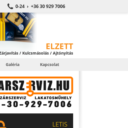
0-24 › +36 30 929 7006
ELZETT
 Zárjavítás / Kulcsmásolás / Ajtónyitás
Galéria
Kapcsolat
LETIS