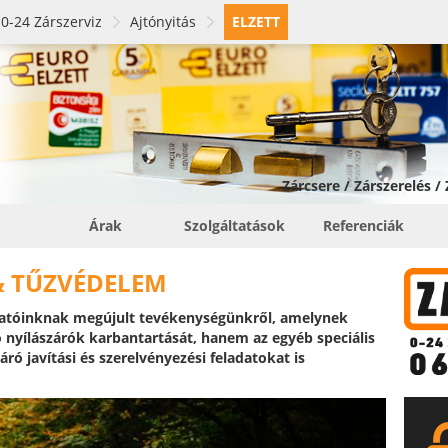
0-24 Zárszerviz
Ajtónyitás
ELZETT
Zárcsere / Zárszerelés /
Árak
Szolgáltatások
Referenciák
& TŰZVÉDELEM
atóinknak megújult tevékenységünkről, amelynek
 nyílászárók karbantartását, hanem az egyéb speciális
áró javítási és szerelvényezési feladatokat is