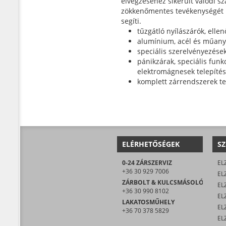
elvégzéséhez sikerült valódi s
zökkenőmentes tevékenységét ir
segíti.
tűzgátló nyílászárók, ellen
alumínium, acél és műanya
speciális szerelvényezése
pánikzárak, speciális funk
elektromágnesek telepíté
komplett zárrendszerek te
ELÉRHETŐSÉGEK
SZ
0-24 ZÁRSZERVIZ
EL
+36 30 929 7006
EL
ZÁRBOLT & KULCSMÁSOLÓ
EL
+36 30 990 8102
ELZ
LAKATOSMŰHELY
EL
+36 70 378 5829