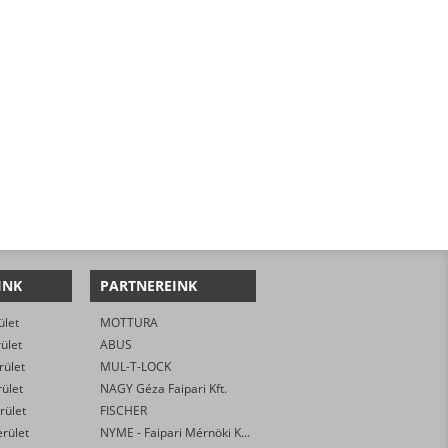
INK
PARTNEREINK
ület
MOTTURA
rület
ABUS
rület
MUL-T-LOCK
rület
NAGY Géza Faipari Kft.
rület
FISCHER
erület
NYME - Faipari Mérnöki Kar