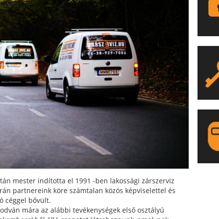
LA
tán mester indította el 1991 -ben lakossági zárszerviz
orán partnereink köre számtalan közös képviselettel és
ó céggel bővült.
odván mára az alábbi tevékenységek első osztályú