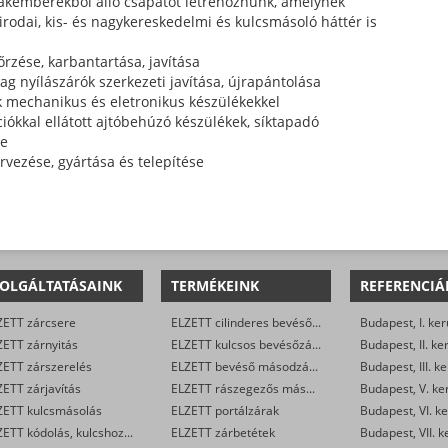
zakemberekből álló csapatot létrehoznunk, amelynek
odai, kis- és nagykereskedelmi és kulcsmásoló háttér is
őrzése, karbantartása, javítása
g nyílászárók szerkezeti javítása, újrapántolása
k mechanikus és eletronikus készülékekkel
ciókkal ellátott ajtóbehúzó készülékek, síktapadó
se
rvezése, gyártása és telepítése
OLGÁLTATÁSAINK
TERMÉKEINK
REFERENCIÁ
ZETT zárcsere
ELZETT cilinderes bevéső-zárak
Budapest, I. ker
ZETT zárnyitás
ELZETT kulcsos bevésőzárak
Budapest, II. ke
ZETT zárszerelés
ELZETT bevéső másodzárak
Budapest, III. ke
ETT zárjavítás
ELZETT rászegezős másodzárak
Budapest, V. ke
ZETT kulcsmásolás
ELZETT portálzárak
Budapest, VI. ke
ELZETT kódolás, kulcshoz zárbetét készítése
ELZETT zárbetétek
Budapest, VII. k