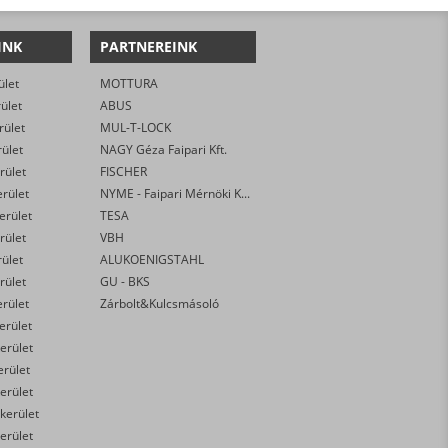
INK
PARTNEREINK
ület
MOTTURA
rület
ABUS
rület
MUL-T-LOCK
rület
NAGY Géza Faipari Kft.
rület
FISCHER
erület
NYME - Faipari Mérnöki Kar
kerület
TESA
rület
VBH
rület
ALUKOENIGSTAHL
rület
GU - BKS
erület
Zárbolt&Kulcsmásoló
kerület
erület
erület
erület
 kerület
erület