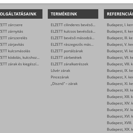
OLGÁLTATÁSAINK
TERMÉKEINK
REFERENCIÁ
ZETT zárcsere
ELZETT cilinderes bevéső-zárak
Budapest, I. ker
ZETT zárnyitás
ELZETT kulcsos bevésőzárak
Budapest, II. ke
ZETT zárszerelés
ELZETT bevéső másodzárak
Budapest, III. ke
ETT zárjavítás
ELZETT rászegezős másodzárak
Budapest, V. ke
ZETT kulcsmásolás
ELZETT portálzárak
Budapest, VI. ke
ELZETT kódolás, kulcshoz zárbetét készítése
ELZETT zárbetétek
Budapest, VII. k
ELZETT zárak és kiegészítők kereskedelme
ELZETT záralkatrészek
Budapest, VIII. 
Lővér zárak
Budapest, IX. ke
Pincezárak
Budapest, X. ke
„Disznó” – zárak
Budapest, XI. ke
Budapest, XII. k
Budapest, XIII. 
Budapest, XIV. k
Budapest, XV. k
Budapest, XVI. k
Budapest, XVIII.
Budapest, XIX. k