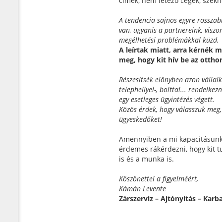
címek, nem létező cégek, székh
A tendencia sajnos egyre rosszab
van, ugyanis a partnereink, viszo
megélhetési problémákkal küzd.
A leírtak miatt, arra kérnék m
meg, hogy kit hív be az otthoná
Részesítsék előnyben azon vállalk
telephellyel-, bolttal... rendelk
egy esetleges ügyintézés végett.
Közös érdek, hogy válasszuk meg
ügyeskedőket!
Amennyiben a mi kapacitásunk n
érdemes rákérdezni, hogy kit 
is és a munka is.
Köszönettel a figyelméért,
Kámán Levente
Zárszerviz – Ajtónyitás – Karb