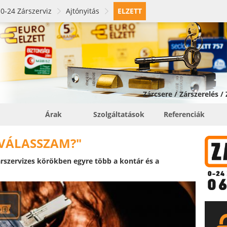
0-24 Zárszerviz
Ajtónyitás
ELZETT
Zárcsere / Zárszerelés /
Árak
Szolgáltatások
Referenciák
 VÁLASSZAM?"
rszervizes körökben egyre több a kontár és a