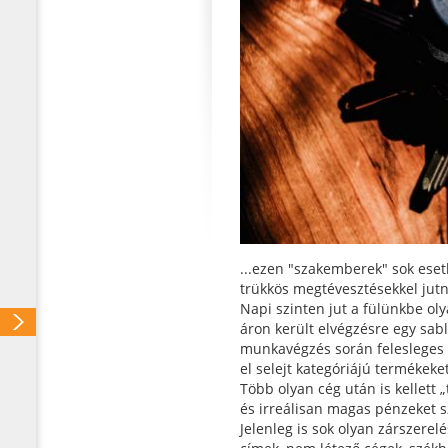
...ezen "szakemberek" sok ese
trükkös megtévesztésekkel jut
Napi szinten jut a fülünkbe olya
áron került elvégzésre egy sab
munkavégzés során felesleges 
el selejt kategóriájú termékeket
Több olyan cég után is kellett 
és irreálisan magas pénzeket s
Jelenleg is sok olyan zárszerel