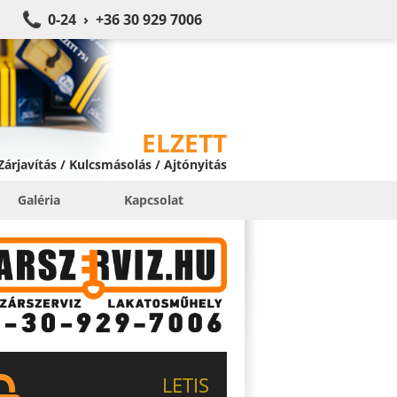
0-24 › +36 30 929 7006
ELZETT
 Zárjavítás / Kulcsmásolás / Ajtónyitás
Galéria
Kapcsolat
LETIS