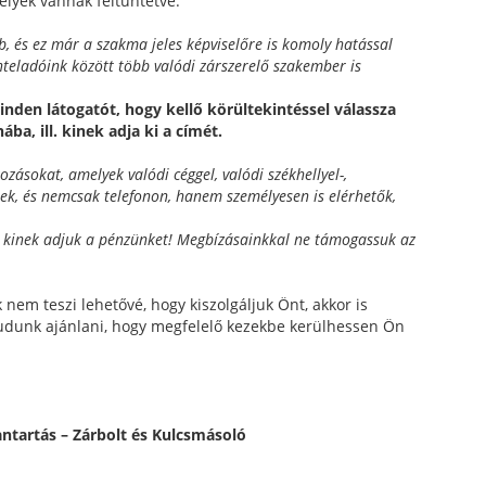
elyek vannak feltüntetve.
b, és ez már a szakma jeles képviselőre is komoly hatással
nteladóink között több valódi zárszerelő szakember is
inden látogatót, hogy kellő körültekintéssel válassza
ba, ill. kinek adja ki a címét.
ozásokat, amelyek valódi céggel, valódi székhellyel-,
eznek, és nemcsak telefonon, hanem személyesen is elérhetők,
, kinek adjuk a pénzünket! Megbízásainkkal ne támogassuk az
em teszi lehetővé, hogy kiszolgáljuk Önt, akkor is
tudunk ajánlani, hogy megfelelő kezekbe kerülhessen Ön
antartás – Zárbolt és Kulcsmásoló