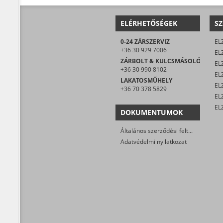
ELÉRHETŐSÉGEK
SZ
0-24 ZÁRSZERVIZ
EL
+36 30 929 7006
EL
ZÁRBOLT & KULCSMÁSOLÓ
EL
+36 30 990 8102
ELZ
LAKATOSMŰHELY
EL
+36 70 378 5829
DOKUMENTUMOK
Általános szerződési feltételek
Adatvédelmi nyilatkozat