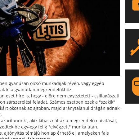
tben gyanúsan olcsó munkadíjak révén, vagy egyéb
nak ki a gyanútlan megrendelőkhöz.
n eset híre is, hogy - előre nem egyeztetett - csillagászati
lon zárszerelési feladat. Számos esetben ezek a "szakik"
kárt okoznak az ajtóban, majd aránytalanul drágán adnak
LA
.
„takarítanunk”, akik kihasználták a megrendelő naivitását,
zedtek be egy-egy félig "elvégzett" munka után.
és, ajtónyitás témájú honlap érhető el, amelyeken fals