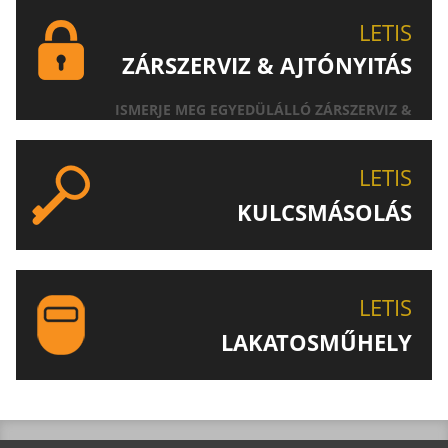
LETIS
ZÁRSZERVIZ & AJTÓNYITÁS
ISMERJE MEG EGYEDÜLÁLLÓ ZÁRSZERVIZ &
AJTÓNYITÁS SZOLGÁLTATÁSUNKAT!
LETIS
KULCSMÁSOLÁS
EGYEDI ÉS SPECIÁLIS KULCSOK MÁSOLÁSA, CSAK A
LETIS-NÉL!
LETIS
LAKATOSMŰHELY
AJÁNLJUK FIGYELMÉBE LAKATOSMŰHELYÜNK
TERMÉKEIT IS!