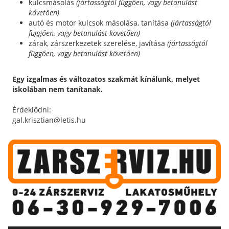
kulcsmásolás
(jártasságtól függően, vagy betanulást
követően)
autó és motor kulcsok másolása, tanítása
(jártasságtól
függően, vagy betanulást követően)
zárak, zárszerkezetek szerelése, javítása
(jártasságtól
függően, vagy betanulást követően)
Egy izgalmas és változatos szakmát kínálunk, melyet
iskolában nem tanítanak.
Érdeklődni:
gal.krisztian@letis.hu