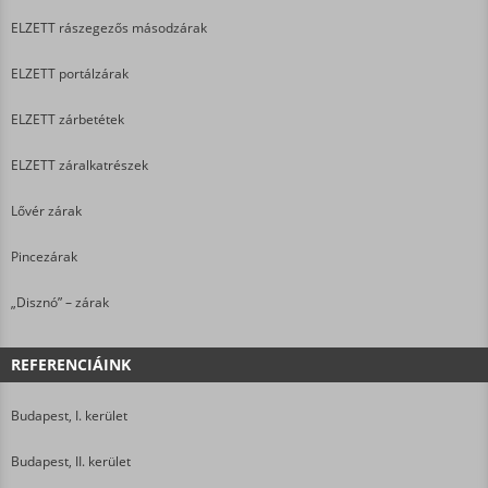
ELZETT rászegezős másodzárak
ELZETT portálzárak
ELZETT zárbetétek
ELZETT záralkatrészek
Lővér zárak
Pincezárak
„Disznó” – zárak
REFERENCIÁINK
Budapest, I. kerület
Budapest, II. kerület