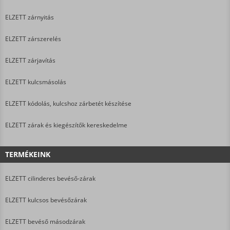
ELZETT zárnyitás
ELZETT zárszerelés
ELZETT zárjavítás
ELZETT kulcsmásolás
ELZETT kódolás, kulcshoz zárbetét készítése
ELZETT zárak és kiegészítők kereskedelme
TERMÉKEINK
ELZETT cilinderes bevéső-zárak
ELZETT kulcsos bevésőzárak
ELZETT bevéső másodzárak