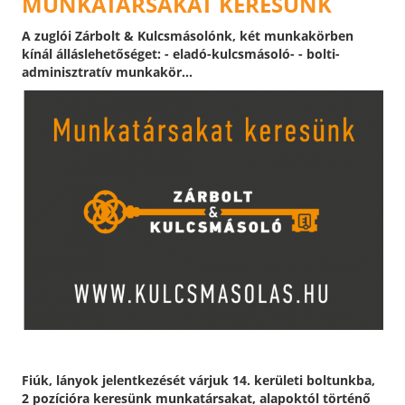
MUNKATÁRSAKAT KERESÜNK
A zuglói Zárbolt & Kulcsmásolónk, két munkakörben
kínál álláslehetőséget: - eladó-kulcsmásoló- - bolti-
adminisztratív munkakör...
Fiúk, lányok jelentkezését várjuk 14. kerületi boltunkba,
2 pozícióra keresünk munkatársakat, alapoktól történő