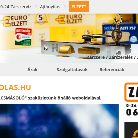
0-24 Zárszerviz
Ajtónyitás
ELZETT
Zárcsere / Zárszerelés /
Árak
Szolgáltatások
Referenciák
OLAS.HU
CSMÁSOLÓ" szaküzletünk önálló weboldalával.