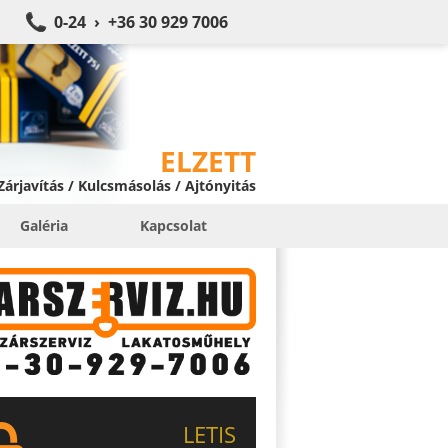
0-24 › +36 30 929 7006
ELZETT
 Zárjavítás / Kulcsmásolás / Ajtónyitás
Galéria
Kapcsolat
LETIS