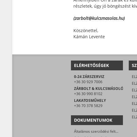
részletek, úgy jó böngészést k
(zarbolt@kulcsmasolas.hu)
Köszönettel,
Kámán Levente
ELÉRHETŐSÉGEK
SZ
0-24 ZÁRSZERVIZ
EL
+36 30 929 7006
EL
ZÁRBOLT & KULCSMÁSOLÓ
EL
+36 30 990 8102
ELZ
LAKATOSMŰHELY
EL
+36 70 378 5829
DOKUMENTUMOK
Általános szerződési feltételek