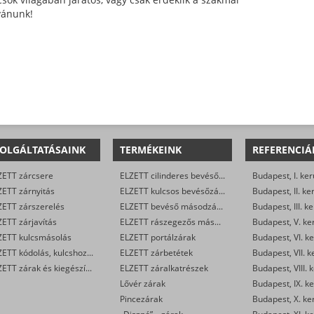
ívánunk!
OLGÁLTATÁSAINK
TERMÉKEINK
REFERENCIÁ
ZETT zárcsere
ELZETT cilinderes bevéső-zárak
Budapest, I. ker
ZETT zárnyitás
ELZETT kulcsos bevésőzárak
Budapest, II. ke
ZETT zárszerelés
ELZETT bevéső másodzárak
Budapest, III. ke
ETT zárjavítás
ELZETT rászegezős másodzárak
Budapest, V. ke
ZETT kulcsmásolás
ELZETT portálzárak
Budapest, VI. ke
ELZETT kódolás, kulcshoz zárbetét készítése
ELZETT zárbetétek
Budapest, VII. k
ELZETT zárak és kiegészítők kereskedelme
ELZETT záralkatrészek
Budapest, VIII. 
Lővér zárak
Budapest, IX. ke
Pincezárak
Budapest, X. ke