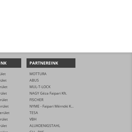
INK
PARTNEREINK
ület
MOTTURA
rület
ABUS
rület
MUL-T-LOCK
rület
NAGY Géza Faipari Kft.
rület
FISCHER
erület
NYME - Faipari Mérnöki Kar
kerület
TESA
rület
VBH
rület
ALUKOENIGSTAHL