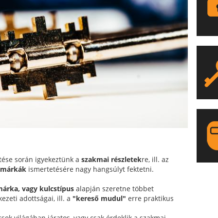
ztése során igyekeztünk a
szakmai részletek
re, ill. az
s márkák
ismertetésére nagy hangsúlyt fektetni.
LA
árka, vagy kulcstípus
alapján szeretne többet
zeti adottságai, ill. a
"kereső mudul"
erre praktikus
ok világában járatos, vagy csak érdeklik a szakmai