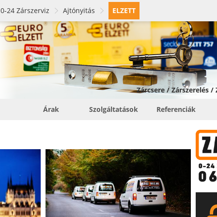
0-24 Zárszerviz
Ajtónyitás
ELZETT
Zárcsere / Zárszerelés /
Árak
Szolgáltatások
Referenciák