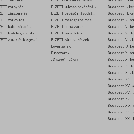
ZETT zárcsere
ELZETT cilinderes bevéső-zárak
Budapest, I. ker
ZETT zárnyitás
ELZETT kulcsos bevésőzárak
Budapest, II. ke
ZETT zárszerelés
ELZETT bevéső másodzárak
Budapest, III. ke
ETT zárjavítás
ELZETT rászegezős másodzárak
Budapest, V. ke
ZETT kulcsmásolás
ELZETT portálzárak
Budapest, VI. ke
ELZETT kódolás, kulcshoz zárbetét készítése
ELZETT zárbetétek
Budapest, VII. k
ELZETT zárak és kiegészítők kereskedelme
ELZETT záralkatrészek
Budapest, VIII. 
Lővér zárak
Budapest, IX. ke
Pincezárak
Budapest, X. ke
„Disznó” – zárak
Budapest, XI. ke
Budapest, XII. k
Budapest, XIII. 
Budapest, XIV. k
Budapest, XV. k
Budapest, XVI. k
Budapest, XVIII.
Budapest, XIX. k
Budapest, XXI. k
Budapest, XXII. 