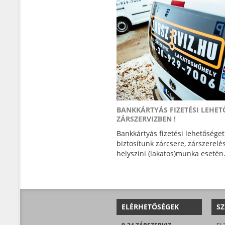
BANKKÁRTYÁS FIZETÉSI LEHET
ZÁRSZERVIZBEN !
Bankkártyás fizetési lehetőséget
biztosítunk zárcsere, zárszerelés
helyszíni (lakatos)munka esetén.
ELÉRHETŐSÉGEK
SZ