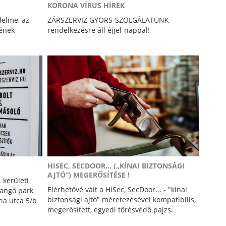
KORONA VÍRUS HÍREK
delme, az
ZÁRSZERVIZ GYORS-SZOLGÁLATUNK
sének
rendelkezésre áll éjjel-nappal!
HISEC, SECDOOR... („KÍNAI BIZTONSÁGI
AJTÓ”) MEGERŐSÍTÉSE !
 kerületi
Elérhetővé vált a HiSec, SecDoor... - "kínai
langó park
biztonsági ajtó" méretezésével kompatibilis,
rna utca 5/b
megerősített, egyedi törésvédő pajzs.