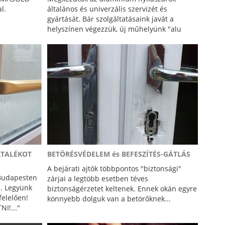
l.
általános és univerzális szervizét és
gyártását. Bár szolgáltatásaink javát a
helyszínen végezzük, új műhelyünk "alu
részlege" lehetőséget ad precíziós gyártásra
is.
RTALÉKOT
BETÖRÉSVÉDELEM és BEFESZÍTÉS-GÁTLÁS
A bejárati ajtók többpontos "biztonsági"
 Budapesten
zárjai a legtöbb esetben téves
. Legyünk
biztonságérzetet keltenek. Ennek okán egyre
felelően!
könnyebb dolguk van a betörőknek...
I!..."