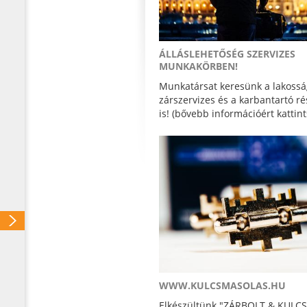
ÁLLÁSLEHETŐSÉG SZERVIZES
MUNKAKÖRBEN!
Munkatársat keresünk a lakossá
zárszervizes és a karbantartó r
is! (bővebb információért kattint
WWW.KULCSMASOLAS.HU
Elkészültünk "ZÁRBOLT & KUL