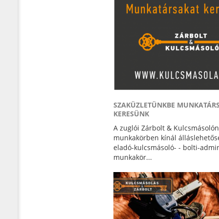
SZAKÜZLETÜNKBE MUNKATÁR
KERESÜNK
A zuglói Zárbolt & Kulcsmásolón
munkakörben kínál álláslehetősé
eladó-kulcsmásoló- - bolti-admin
munkakör...