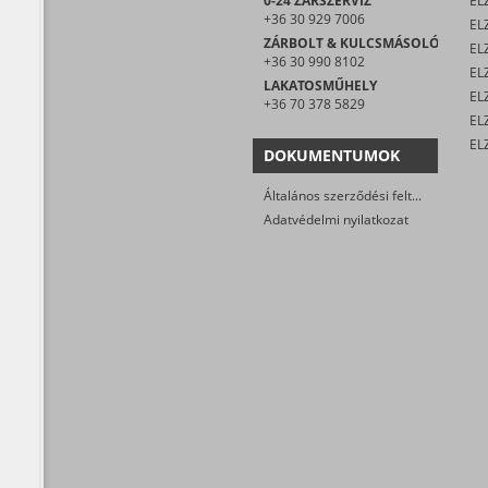
0-24 ZÁRSZERVIZ
EL
+36 30 929 7006
EL
ZÁRBOLT & KULCSMÁSOLÓ
EL
+36 30 990 8102
ELZ
LAKATOSMŰHELY
EL
+36 70 378 5829
DOKUMENTUMOK
Általános szerződési feltételek
Adatvédelmi nyilatkozat