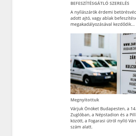
BEFESZÍTÉSGÁTLÓ SZERELÉS
A nyílászárók érdemi betörésvé
adott ajtó, vagy ablak befeszíté
megakadályozásával kezdődik...
Megnyitottuk
Várjuk Önöket Budapesten, a 14.
Zuglóban, a Népstadion és a Pil
között, a Fogarasi útról nyíló Vá
szám alatt.