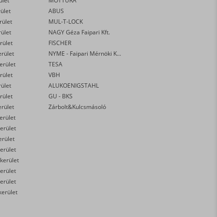
ület
MOTTURA
rület
ABUS
rület
MUL-T-LOCK
rület
NAGY Géza Faipari Kft.
rület
FISCHER
erület
NYME - Faipari Mérnöki Kar
kerület
TESA
rület
VBH
rület
ALUKOENIGSTAHL
rület
GU - BKS
erület
Zárbolt&Kulcsmásoló
kerület
erület
erület
erület
 kerület
erület
erület
kerület