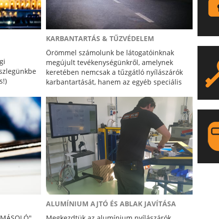
KARBANTARTÁS & TŰZVÉDELEM
Örömmel számolunk be látogatóinknak
gi
megújult tevékenységünkről, amelynek
észlegünkbe
keretében nemcsak a tűzgátló nyílászárók
s!)
karbantartását, hanem az egyéb speciális
szakképesítést igénylő nyílászáró javítási és
szerelvényezési feladatokat is elvégezzük.
LA
ALUMÍNIUM AJTÓ ÉS ABLAK JAVÍTÁSA
CSMÁSOLÓ"
Megkezdtük az alumínium nyílászárók