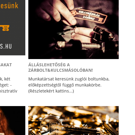
SAKAT
ÁLLÁSLEHETŐSÉG A
ZÁRBOLT&KULCSMÁSOLÓBAN!
k, két
Munkatársat keresünk zuglói boltunkba,
get: -
előképzettségtől függő munkakörbe.
isztratív
(Részletekért kattins...)