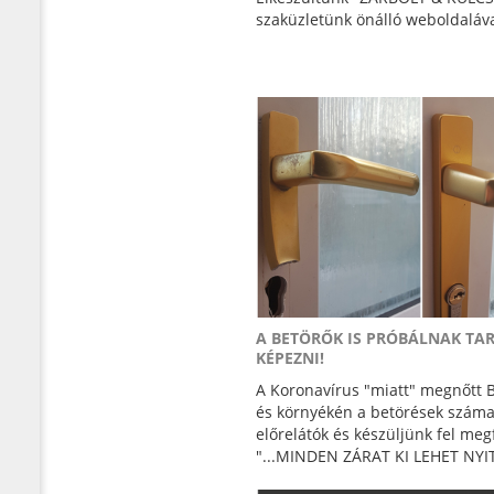
szaküzletünk önálló weboldaláva
A BETÖRŐK IS PRÓBÁLNAK TA
KÉPEZNI!
A Koronavírus "miatt" megnőtt
és környékén a betörések száma
előrelátók és készüljünk fel meg
"...MINDEN ZÁRAT KI LEHET NYITN