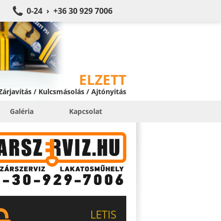
0-24 › +36 30 929 7006
ELZETT
 Zárjavítás / Kulcsmásolás / Ajtónyitás
Galéria
Kapcsolat
LETIS