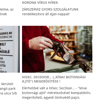
KORONA VÍRUS HÍREK
delme, az
ZÁRSZERVIZ GYORS-SZOLGÁLATUNK
sének
rendelkezésre áll éjjel-nappal!
HISEC, SECDOOR... („KÍNAI BIZTONSÁGI
AJTÓ”) MEGERŐSÍTÉSE !
 kerületi
Elérhetővé vált a HiSec, SecDoor... - "kínai
langó park
biztonsági ajtó" méretezésével kompatibilis,
rna utca 5/b
megerősített, egyedi törésvédő pajzs.