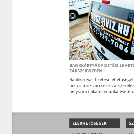
BANKKÁRTYÁS FIZETÉSI LEHET
ZÁRSZERVIZBEN !
Bankkártyás fizetési lehetőséget
biztosítunk zárcsere, zárszerelés
helyszíni (lakatos)munka esetén.
ELÉRHETŐSÉGEK
SZ