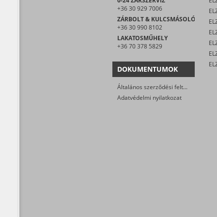
0-24 ZÁRSZERVIZ
EL
+36 30 929 7006
EL
ZÁRBOLT & KULCSMÁSOLÓ
EL
+36 30 990 8102
ELZ
LAKATOSMŰHELY
EL
+36 70 378 5829
DOKUMENTUMOK
Általános szerződési feltételek
Adatvédelmi nyilatkozat