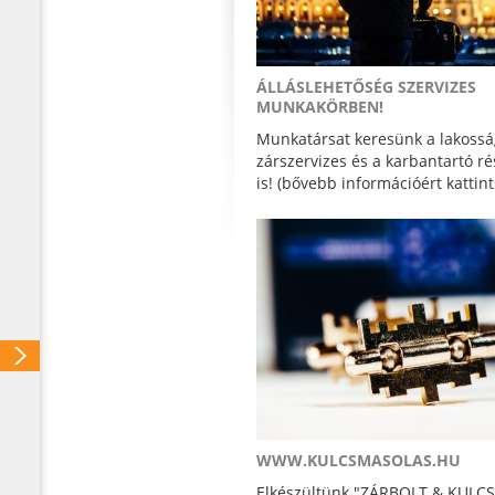
ÁLLÁSLEHETŐSÉG SZERVIZES
MUNKAKÖRBEN!
Munkatársat keresünk a lakossá
zárszervizes és a karbantartó r
is! (bővebb információért kattint
WWW.KULCSMASOLAS.HU
Elkészültünk "ZÁRBOLT & KUL