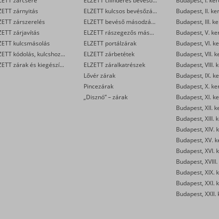
ZETT zárcsere
ELZETT cilinderes bevéső-zárak
Budapest, I. ker
ZETT zárnyitás
ELZETT kulcsos bevésőzárak
Budapest, II. ke
ZETT zárszerelés
ELZETT bevéső másodzárak
Budapest, III. ke
ETT zárjavítás
ELZETT rászegezős másodzárak
Budapest, V. ke
ZETT kulcsmásolás
ELZETT portálzárak
Budapest, VI. ke
ELZETT kódolás, kulcshoz zárbetét készítése
ELZETT zárbetétek
Budapest, VII. k
ELZETT zárak és kiegészítők kereskedelme
ELZETT záralkatrészek
Budapest, VIII. 
Lővér zárak
Budapest, IX. ke
Pincezárak
Budapest, X. ke
„Disznó” – zárak
Budapest, XI. ke
Budapest, XII. k
Budapest, XIII. 
Budapest, XIV. k
Budapest, XV. k
Budapest, XVI. k
Budapest, XVIII.
Budapest, XIX. k
Budapest, XXI. k
Budapest, XXII. 