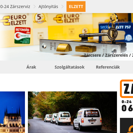
0-24 Zárszerviz
Ajtónyitás
ELZETT
Zárcsere / Zárszerelés /
Árak
Szolgáltatások
Referenciák