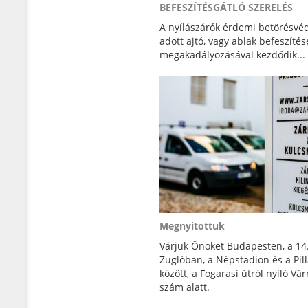
BEFESZÍTÉSGÁTLÓ SZERELÉS
A nyílászárók érdemi betörésvé
adott ajtó, vagy ablak befeszíté
megakadályozásával kezdődik...
Megnyitottuk
Várjuk Önöket Budapesten, a 14.
Zuglóban, a Népstadion és a Pil
között, a Fogarasi útról nyíló Vá
szám alatt.