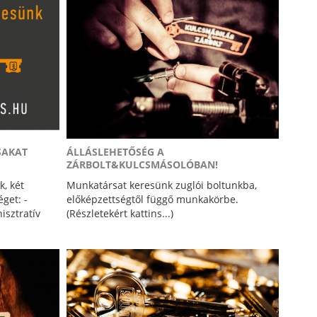
SAKAT
ÁLLÁSLEHETŐSÉG A
ZÁRBOLT&KULCSMÁSOLÓBAN!
k, két
Munkatársat keresünk zuglói boltunkba,
get: -
előképzettségtől függő munkakörbe.
isztratív
(Részletekért kattins...)