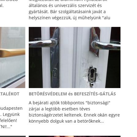
l.
általános és univerzális szervizét és
gyártását. Bár szolgáltatásaink javát a
helyszínen végezzük, új műhelyünk "alu
részlege" lehetőséget ad precíziós gyártásra
is.
RTALÉKOT
BETÖRÉSVÉDELEM és BEFESZÍTÉS-GÁTLÁS
A bejárati ajtók többpontos "biztonsági"
 Budapesten
zárjai a legtöbb esetben téves
. Legyünk
biztonságérzetet keltenek. Ennek okán egyre
felelően!
könnyebb dolguk van a betörőknek...
I!..."