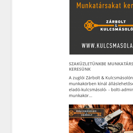
SZAKÜZLETÜNKBE MUNKATÁR
KERESÜNK
A zuglói Zárbolt & Kulcsmásolón
munkakörben kínál álláslehetősé
eladó-kulcsmásoló- - bolti-admin
munkakör...