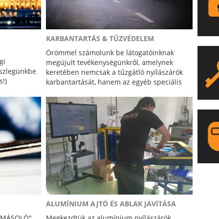
KARBANTARTÁS & TŰZVÉDELEM
Örömmel számolunk be látogatóinknak
gi
megújult tevékenységünkről, amelynek
észlegünkbe
keretében nemcsak a tűzgátló nyílászárók
s!)
karbantartását, hanem az egyéb speciális
szakképesítést igénylő nyílászáró javítási és
szerelvényezési feladatokat is elvégezzük.
LA
ALUMÍNIUM AJTÓ ÉS ABLAK JAVÍTÁSA
CSMÁSOLÓ"
Megkezdtük az alumínium nyílászárók