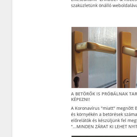
szaküzletünk önálló weboldaláva
A BETÖRŐK IS PRÓBÁLNAK TA
KÉPEZNI!
A Koronavírus "miatt" megnőtt
és környékén a betörések száma
előrelátók és készüljünk fel meg
"...MINDEN ZÁRAT KI LEHET NYITN