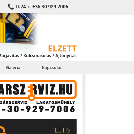
0-24 › +36 30 929 7006
ELZETT
 Zárjavítás / Kulcsmásolás / Ajtónyitás
Galéria
Kapcsolat
LETIS