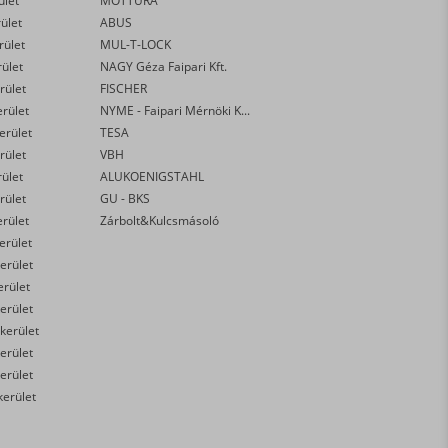
ület
MOTTURA
rület
ABUS
rület
MUL-T-LOCK
rület
NAGY Géza Faipari Kft.
rület
FISCHER
erület
NYME - Faipari Mérnöki Kar
kerület
TESA
rület
VBH
rület
ALUKOENIGSTAHL
rület
GU - BKS
erület
Zárbolt&Kulcsmásoló
kerület
erület
erület
erület
 kerület
erület
erület
kerület