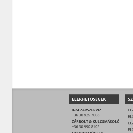
ELÉRHETŐSÉGEK
SZ
0-24 ZÁRSZERVIZ
EL
+36 30 929 7006
EL
ZÁRBOLT & KULCSMÁSOLÓ
EL
+36 30 990 8102
ELZ