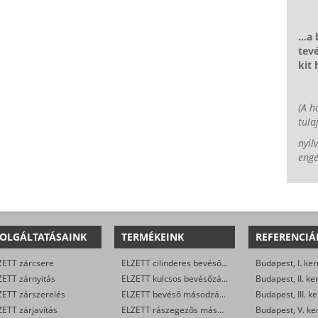
...a
tevé
kit
(A h
tula
nyil
enge
OLGÁLTATÁSAINK
TERMÉKEINK
REFERENCIÁ
ZETT zárcsere
ELZETT cilinderes bevéső-zárak
Budapest, I. ker
ZETT zárnyitás
ELZETT kulcsos bevésőzárak
Budapest, II. ke
ZETT zárszerelés
ELZETT bevéső másodzárak
Budapest, III. ke
ETT zárjavítás
ELZETT rászegezős másodzárak
Budapest, V. ke