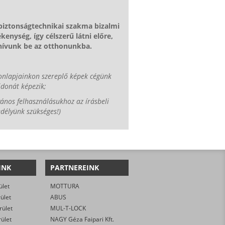
 biztonságtechnikai szakma bizalmi
kenység, így célszerű látni előre,
 hívunk be az otthonunkba.
onlapjainkon szereplő képek cégünk
jdonát képezik;
vános felhasználásukhoz az írásbeli
délyünk szükséges!)
INK
PARTNEREINK
ület
MOTTURA
rület
ABUS
rület
MUL-T-LOCK
rület
NAGY Géza Faipari Kft.