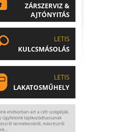
ZÁRSZERVIZ &
AJTÓNYITÁS
ISMERJE MEG EGYEDÜLÁLLÓ
ZÁRSZERVIZ & AJTÓNYITÁS
LETIS
SZOLGÁLTATÁSUNKAT!
KULCSMÁSOLÁS
EGYEDI ÉS SPECIÁLIS KULCSOK
MÁSOLÁSA, CSAK A LETIS-NÉL!
LETIS
LAKATOSMŰHELY
AJÁNLJUK FIGYELMÉBE
KATOSMŰHELYÜNK TERMÉKEIT IS!
ink elsősorban azt a célt szolgálják,
y Ügyfeleink tájékozódhassanak
észről termékeinkről, másrészről
nk...