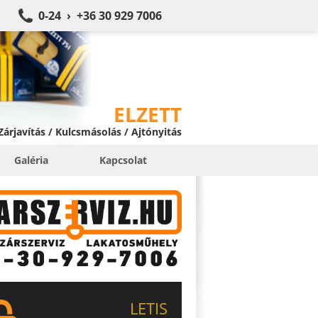
0-24 › +36 30 929 7006
ELZETT
 Zárjavítás / Kulcsmásolás / Ajtónyitás
Galéria
Kapcsolat
LETIS