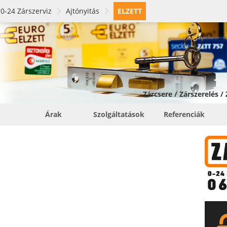
0-24 Zárszerviz
Ajtónyitás
ELZETT
Zárcsere / Zárszerelés /
Árak
Szolgáltatások
Referenciák