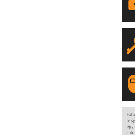
LA
Fotó
hog
egyr
rólu