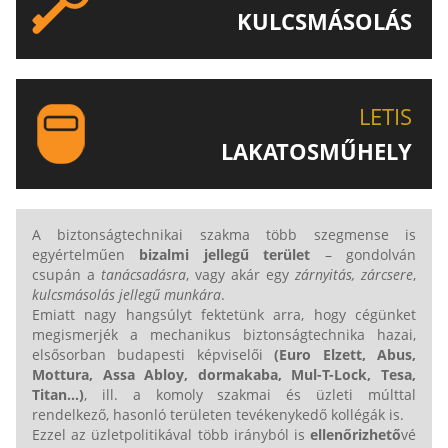
KULCSMÁSOLÁS
EGYEDI ÉS SPECIÁLIS KULCSOK MÁSOLÁSA, CSAK A
LETIS-NÉL!
LETIS
LAKATOSMŰHELY
AJÁNLJUK FIGYELMÉBE LAKATOSMŰHELYÜNK
TERMÉKEIT IS!
A biztonságtechnikai szakma több szegmense is
egyértelműen
bizalmi jellegű terület
– gondolván
csupán a
tanácsadásra
, vagy akár egy
zárnyitás, zárcsere
,
kulcsmásolás jellegű munkára
.
Emiatt nagy hangsúlyt fektetünk arra, hogy cégünket
megismerjék a mechanikus biztonságtechnika hazai,
elsősorban budapesti képviselői
(Euro Elzett,
Abus,
Mottura, Assa Abloy, dormakaba, Mul-T-Lock,
Tesa,
Titan...
)
, ill. a komoly szakmai és üzleti múlttal
rendelkező, hasonló területen tevékenykedő kollégák is.
Ezzel az üzletpolitikával több irányból is
ellenőrizhető
vé