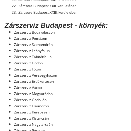
22.
Zárcsere Budapest XXII. kerületében
23.
Zárcsere Budapest XXIII. kerületében
Zárszerviz Budapest - környék:
Zárszerviz Budakalászon
Zárszerviz Pomázon
Zárszerviz Szentendrén
Zárszerviz Leányfalun
Zárszerviz Tahitótfalun
Zárszerviz Gödön
Zárszerviz Fóton
Zárszerviz Veresegyházon
Zárszerviz Erdőkertesen
Zárszerviz Vácott
Zárszerviz Mogyoródon
Zárszerviz Gödöllőn
Zárszerviz Csömörön
Zárszerviz Kerepesen
Zárszerviz Kistarcsán
Zárszerviz Nagytarcsán
Zárszerviz Pécelen