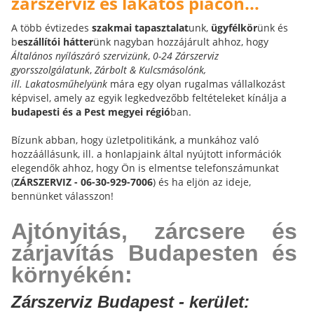
zárszerviz és lakatos piacon...
A több évtizedes
szakmai tapasztalat
unk,
ügyfélkör
ünk és
b
eszállítói hátter
ünk nagyban hozzájárult ahhoz, hogy
Általános nyílászáró szervizünk
,
0-24 Zárszerviz
gyorsszolgálatunk
,
Zárbolt & Kulcsmásolónk,
ill.
Lakatosműhelyünk
mára egy olyan rugalmas vállalkozást
képvisel, amely az egyik legkedvezőbb feltételeket kínálja a
budapesti és a Pest megyei régió
ban.
Bízunk abban, hogy üzletpolitikánk, a munkához való
hozzáállásunk, ill. a honlapjaink által nyújtott információk
elegendők ahhoz, hogy Ön is elmentse telefonszámunkat
(
ZÁRSZERVIZ - 06-30-929-7006
) és ha eljön az ideje,
bennünket válasszon!
Ajtónyitás, zárcsere és
zárjavítás Budapesten és
környékén:
Zárszerviz Budapest - kerület: