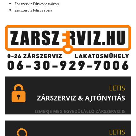
Zárszerviz Pilisvörösváron
Zárszerviz Piliscsabán
LETIS
ZÁRSZERVIZ & AJTÓNYITÁS
ISMERJE MEG EGYEDÜLÁLLÓ ZÁRSZERVIZ &
AJTÓNYITÁS SZOLGÁLTATÁSUNKAT!
LETIS