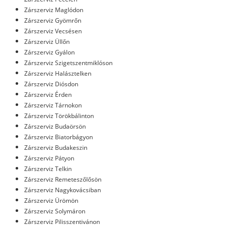
Zárszerviz Maglódon
Zárszerviz Gyömrőn
Zárszerviz Vecsésen
Zárszerviz Üllőn
Zárszerviz Gyálon
Zárszerviz Szigetszentmiklóson
Zárszerviz Halásztelken
Zárszerviz Diósdon
Zárszerviz Érden
Zárszerviz Tárnokon
Zárszerviz Törökbálinton
Zárszerviz Budaörsön
Zárszerviz Biatorbágyon
Zárszerviz Budakeszin
Zárszerviz Pátyon
Zárszerviz Telkin
Zárszerviz Remeteszőlősön
Zárszerviz Nagykovácsiban
Zárszerviz Ürömön
Zárszerviz Solymáron
Zárszerviz Pilisszentivánon