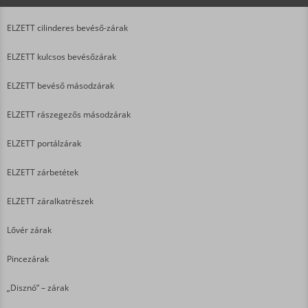
ELZETT cilinderes bevéső-zárak
ELZETT kulcsos bevésőzárak
ELZETT bevéső másodzárak
ELZETT rászegezős másodzárak
ELZETT portálzárak
ELZETT zárbetétek
ELZETT záralkatrészek
Lővér zárak
Pincezárak
„Disznó” – zárak