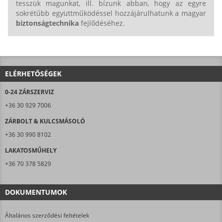
tesszük magunkat, ill. bízunk abban, hogy az egyre
sokrétűbb együttműködéssel hozzájárulhatunk a magyar
biztonságtechnika
fejlődéséhez.
ELÉRHETŐSÉGEK
0-24 ZÁRSZERVIZ
+36 30 929 7006
ZÁRBOLT & KULCSMÁSOLÓ
+36 30 990 8102
LAKATOSMŰHELY
+36 70 378 5829
DOKUMENTUMOK
Általános szerződési feltételek