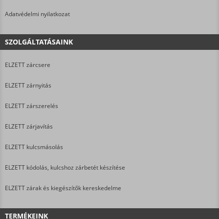
Adatvédelmi nyilatkozat
SZOLGÁLTATÁSAINK
ELZETT zárcsere
ELZETT zárnyitás
ELZETT zárszerelés
ELZETT zárjavítás
ELZETT kulcsmásolás
ELZETT kódolás, kulcshoz zárbetét készítése
ELZETT zárak és kiegészítők kereskedelme
TERMÉKEINK