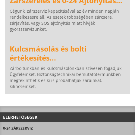
Zárszerelés és 0-24 Ajtónyitás...
Cégünk, zárszerviz kapacitásával az év minden napján
rendelkezésre áll. Az esetek többségében zárcsere,
zárjavítás, vagy SOS ajtónyitás miatt hívják
gyorsszervizünket.
Kulcsmásolás és bolti
értékesítés...
Zárboltunkban és Kulcsmásolónkban szívesen fogadjuk
Ügyfeleinket. Biztonságtechnikai bemutatótermünkben
megtekinthetik és ki is próbálhatják zárainkat,
kilincseinket.
ELÉRHETŐSÉGEK
0-24 ZÁRSZERVIZ