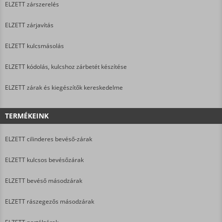
ELZETT zárszerelés
ELZETT zárjavítás
ELZETT kulcsmásolás
ELZETT kódolás, kulcshoz zárbetét készítése
ELZETT zárak és kiegészítők kereskedelme
TERMÉKEINK
ELZETT cilinderes bevéső-zárak
ELZETT kulcsos bevésőzárak
ELZETT bevéső másodzárak
ELZETT rászegezős másodzárak