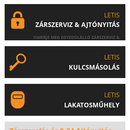
LETIS
ZÁRSZERVIZ & AJTÓNYITÁS
ISMERJE MEG EGYEDÜLÁLLÓ ZÁRSZERVIZ &
AJTÓNYITÁS SZOLGÁLTATÁSUNKAT!
LETIS
KULCSMÁSOLÁS
EGYEDI ÉS SPECIÁLIS KULCSOK MÁSOLÁSA, CSAK A
LETIS-NÉL!
LETIS
LAKATOSMŰHELY
AJÁNLJUK FIGYELMÉBE LAKATOSMŰHELYÜNK
TERMÉKEIT IS!