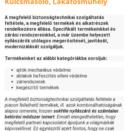
Kulcsmásoló, Lakatosműhely
A megfelelő biztonságtechnikai szolgáltatás
feltétele, a megfelelő termékek és alkatrészek
rendelkezésre állása. Specifikált termékeinkkel és
zárási rendszereinkkel, a már üzembe helyezett
nyílászárók utólagos megerősítését, javítását,
modernizálását szolgáljuk.
Termékeinket az alábbi kategóriákba soroljuk:
ajtók mechanikus védelme
ablakok befeszítés elleni védelme
zárrendszerek
kiegészítő termékek
A megfelelő biztonságtechnikai szolgáltatás feltétele a
piacon fellelhető termékek, ill. azok kombinálhatóságának
alapos ismerete, hiszen
sokféle nyílászáró és számtalan
betörési módszer ismert
. Emiatt elengedhetetlen, hogy
megfelelő partneri kapcsolatot ápoljunk a világmárkák
képviselőivel. Ez egyrészről azért fontos, hogy ne csak