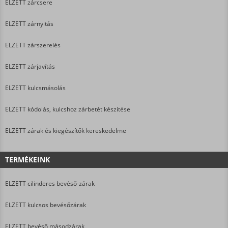
ELZETT zárcsere
ELZETT zárnyitás
ELZETT zárszerelés
ELZETT zárjavítás
ELZETT kulcsmásolás
ELZETT kódolás, kulcshoz zárbetét készítése
ELZETT zárak és kiegészítők kereskedelme
TERMÉKEINK
ELZETT cilinderes bevéső-zárak
ELZETT kulcsos bevésőzárak
ELZETT bevéső másodzárak