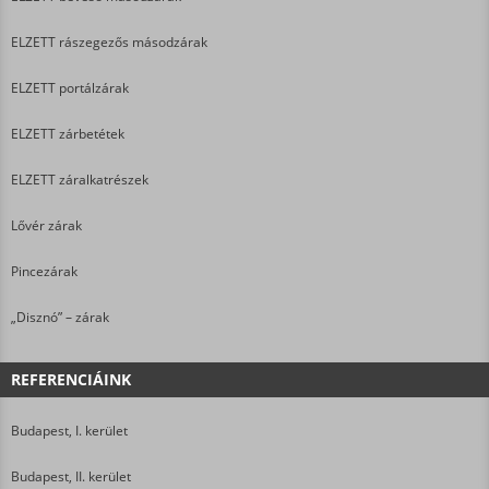
ELZETT rászegezős másodzárak
ELZETT portálzárak
ELZETT zárbetétek
ELZETT záralkatrészek
Lővér zárak
Pincezárak
„Disznó” – zárak
REFERENCIÁINK
Budapest, I. kerület
Budapest, II. kerület