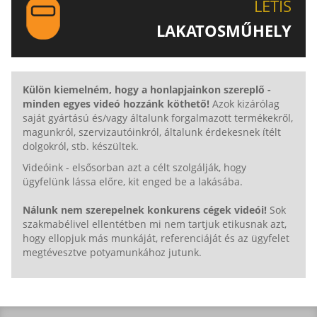
LETIS
LAKATOSMŰHELY
AJÁNLJUK FIGYELMÉBE LAKATOSMŰHELYÜNK
TERMÉKEIT IS!
Külön kiemelném, hogy a honlapjainkon szereplő -
minden egyes videó hozzánk köthető!
Azok kizárólag
saját gyártású és/vagy általunk forgalmazott termékekről,
magunkról, szervizautóinkról, általunk érdekesnek ítélt
dolgokról, stb. készültek.
Videóink - elsősorban azt a célt szolgálják, hogy
ügyfelünk lássa előre, kit enged be a lakásába.
Nálunk nem szerepelnek konkurens cégek videói!
Sok
szakmabélivel ellentétben mi nem tartjuk etikusnak azt,
hogy ellopjuk más munkáját, referenciáját és az ügyfelet
megtévesztve potyamunkához jutunk.