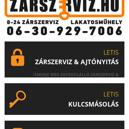
LETIS
ZÁRSZERVIZ & AJTÓNYITÁS
ISMERJE MEG EGYEDÜLÁLLÓ ZÁRSZERVIZ &
AJTÓNYITÁS SZOLGÁLTATÁSUNKAT!
LETIS
KULCSMÁSOLÁS
EGYEDI ÉS SPECIÁLIS KULCSOK MÁSOLÁSA, CSAK A
LETIS-NÉL!