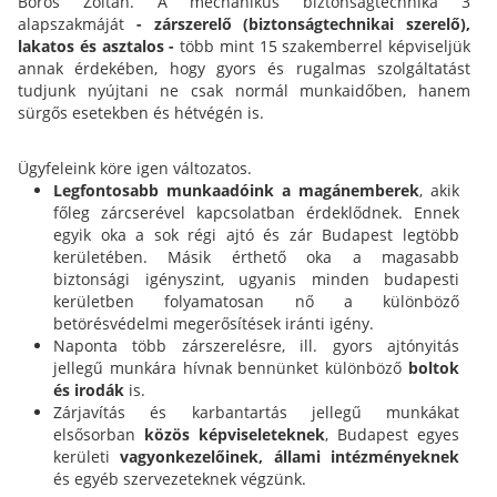
Boros Zoltán. A mechanikus biztonságtechnika 3
alapszakmáját
- zárszerelő (biztonságtechnikai szerelő),
lakatos és asztalos -
több mint 15 szakemberrel képviseljük
annak érdekében, hogy gyors és rugalmas szolgáltatást
tudjunk nyújtani ne csak normál munkaidőben, hanem
sürgős esetekben és hétvégén is.
Ügyfeleink köre igen változatos.
Legfontosabb munkaadóink a magánemberek
, akik
főleg zárcserével kapcsolatban érdeklődnek. Ennek
egyik oka a sok régi ajtó és zár Budapest legtöbb
kerületében. Másik érthető oka a magasabb
biztonsági igényszint, ugyanis minden budapesti
kerületben folyamatosan nő a különböző
betörésvédelmi megerősítések iránti igény.
Naponta több zárszerelésre, ill. gyors ajtónyitás
jellegű munkára hívnak bennünket különböző
boltok
és irodák
is.
Zárjavítás és karbantartás jellegű munkákat
elsősorban
közös képviseleteknek
, Budapest egyes
kerületi
vagyonkezelőinek,
állami intézményeknek
és egyéb szervezeteknek végzünk.