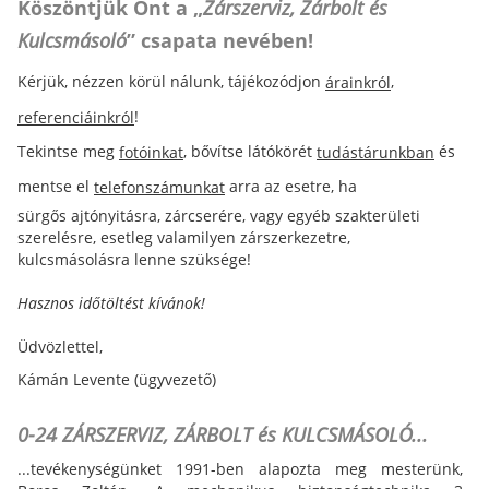
Köszöntjük Önt a „
Zárszerviz, Zárbolt és
Kulcsmásoló
” csapata nevében!
Kérjük, nézzen körül nálunk, tájékozódjon
,
árainkról
!
referenciáinkról
Tekintse meg
, bővítse látókörét
és
fotóinkat
tudástárunkban
mentse el
arra az esetre, ha
telefonszámunkat
sürgős ajtónyitásra, zárcserére, vagy egyéb szakterületi
szerelésre, esetleg valamilyen zárszerkezetre,
kulcsmásolásra lenne szüksége!
Hasznos időtöltést kívánok!
Üdvözlettel,
Kámán Levente (ügyvezető)
0-24 ZÁRSZERVIZ, ZÁRBOLT és KULCSMÁSOLÓ...
...tevékenységünket 1991-ben alapozta meg mesterünk,