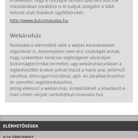
érdekében, hogy a hozzájuk tartozó speciális kulcsok
másolásában továbbra is ki tudjuk szolgálni a több
évtized alatt kialakult ügyfélkörüket.
http://www.kulcsmasolas.hu
Webáruház
Nemsokára elérhetővé válik a webes kereskedelem
cégünknél is. Amennyiben nem érzi szükségét annak,
hogy szakember tanácsai segítségével vásároljon
biztonságtechnikai terméket, úgy webáruházunkban a
legkedvezőbb árakon juthat hozzá a hazai piac jellemző
záraihoz, kilincsgarnitúráihoz, ajtó- és záralkatrészeihez
és szerelési segédeszközeihez.
(Amíg elkészül a webáruház, érdeklődését a következő e-
mail címen várjuk: zarbolt@kulcsmasolas.hu)
ELÉRHETŐSÉGEK
0-24 ZÁRSZERVIZ