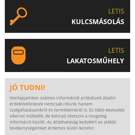
LETIS
KULCSMÁSOLÁS
EGYEDI ÉS SPECIÁLIS KULCSOK MÁSOLÁSA, CSAK A
LETIS-NÉL!
LETIS
LAKATOSMŰHELY
AJÁNLJUK FIGYELMÉBE LAKATOSMŰHELYÜNK
TERMÉKEIT IS!
JÓ TUDNI!
Honlapjainkon számos információt próbálunk átadni
érdeklődőinknek nemcsak rólunk, hanem
szolgáltatásainkról és termékeinkről is. Ez több-kevesebb
sikerrel működik, de könnyű elveszni a rengeteg
információ között. Az átláthatóság kedvéért az alábbi
tevékenységeinket érdemes külön kezelni: