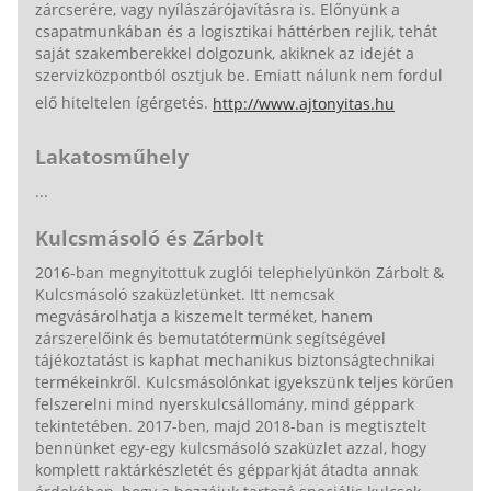
zárcserére, vagy nyílászárójavításra is. Előnyünk a
csapatmunkában és a logisztikai háttérben rejlik, tehát
saját szakemberekkel dolgozunk, akiknek az idejét a
szervizközpontból osztjuk be. Emiatt nálunk nem fordul
elő hiteltelen ígérgetés.
http://www.ajtonyitas.hu
Lakatosműhely
...
Kulcsmásoló és Zárbolt
2016-ban megnyitottuk zuglói telephelyünkön Zárbolt &
Kulcsmásoló szaküzletünket. Itt nemcsak
megvásárolhatja a kiszemelt terméket, hanem
zárszerelőink és bemutatótermünk segítségével
tájékoztatást is kaphat mechanikus biztonságtechnikai
termékeinkről. Kulcsmásolónkat igyekszünk teljes körűen
felszerelni mind nyerskulcsállomány, mind géppark
tekintetében. 2017-ben, majd 2018-ban is megtisztelt
bennünket egy-egy kulcsmásoló szaküzlet azzal, hogy
komplett raktárkészletét és gépparkját átadta annak