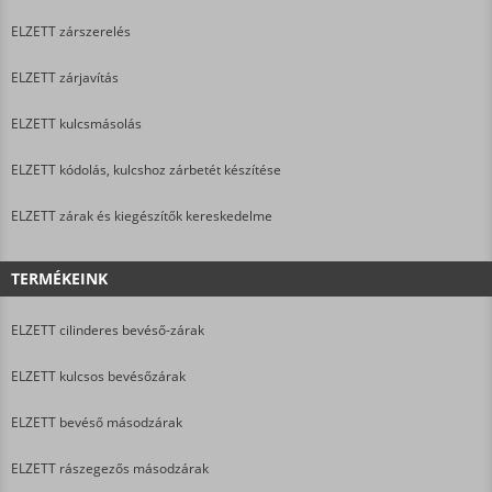
ELZETT zárszerelés
ELZETT zárjavítás
ELZETT kulcsmásolás
ELZETT kódolás, kulcshoz zárbetét készítése
ELZETT zárak és kiegészítők kereskedelme
TERMÉKEINK
ELZETT cilinderes bevéső-zárak
ELZETT kulcsos bevésőzárak
ELZETT bevéső másodzárak
ELZETT rászegezős másodzárak