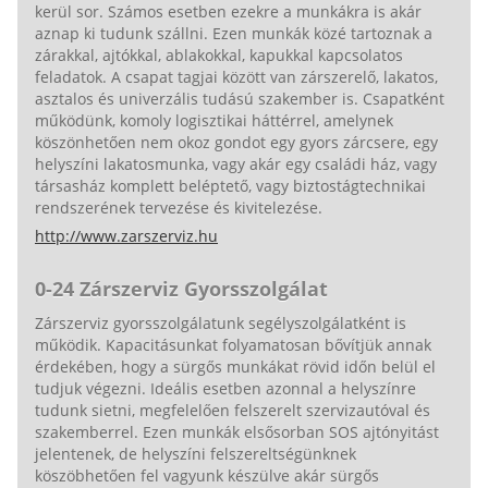
kerül sor. Számos esetben ezekre a munkákra is akár
aznap ki tudunk szállni. Ezen munkák közé tartoznak a
zárakkal, ajtókkal, ablakokkal, kapukkal kapcsolatos
feladatok. A csapat tagjai között van zárszerelő, lakatos,
asztalos és univerzális tudású szakember is. Csapatként
működünk, komoly logisztikai háttérrel, amelynek
köszönhetően nem okoz gondot egy gyors zárcsere, egy
helyszíni lakatosmunka, vagy akár egy családi ház, vagy
társasház komplett beléptető, vagy biztostágtechnikai
rendszerének tervezése és kivitelezése.
http://www.zarszerviz.hu
0-24 Zárszerviz Gyorsszolgálat
Zárszerviz gyorsszolgálatunk segélyszolgálatként is
működik. Kapacitásunkat folyamatosan bővítjük annak
érdekében, hogy a sürgős munkákat rövid időn belül el
tudjuk végezni. Ideális esetben azonnal a helyszínre
tudunk sietni, megfelelően felszerelt szervizautóval és
szakemberrel. Ezen munkák elsősorban SOS ajtónyitást
jelentenek, de helyszíni felszereltségünknek
köszöbhetően fel vagyunk készülve akár sürgős