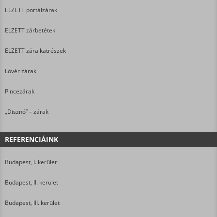
ELZETT portálzárak
ELZETT zárbetétek
ELZETT záralkatrészek
Lővér zárak
Pincezárak
„Disznó” – zárak
REFERENCIÁINK
Budapest, I. kerület
Budapest, II. kerület
Budapest, III. kerület