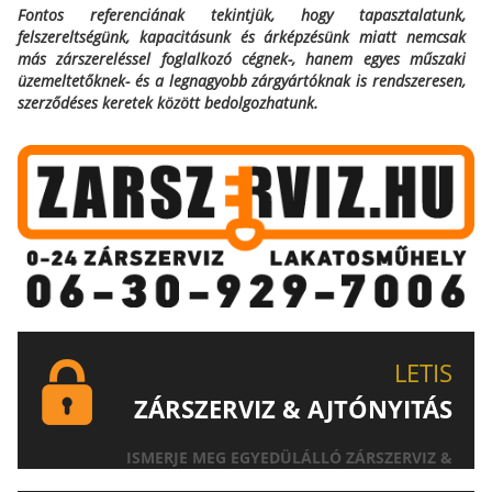
Fontos referenciának tekintjük, hogy tapasztalatunk,
felszereltségünk, kapacitásunk és árképzésünk miatt nemcsak
más zárszereléssel foglalkozó cégnek-, hanem egyes műszaki
üzemeltetőknek- és a legnagyobb zárgyártóknak is rendszeresen,
szerződéses keretek között bedolgozhatunk.
LETIS
ZÁRSZERVIZ & AJTÓNYITÁS
ISMERJE MEG EGYEDÜLÁLLÓ ZÁRSZERVIZ &
AJTÓNYITÁS SZOLGÁLTATÁSUNKAT!