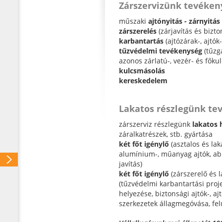
Zárszervizünk tevéken
műszaki
ajtónyitás - zárnyitás
zárszerelés
(zárjavítás és bizt
karbantartás
(ajtózárak-, ajtók
tűzvédelmi tevékenység
(tűzgá
azonos zárlatú-, vezér- és főku
kulcsmásolás
kereskedelem
Lakatos részlegünk te
zárszerviz részlegünk
lakatos 
záralkatrészek, stb. gyártása
két főt igénylő
(asztalos és lak
alumínium-, műanyag ajtók, abl
javítás)
két főt igénylő
(zárszerelő és l
(tűzvédelmi karbantartási pr
helyezése, biztonsági ajtók-, a
szerkezetek állagmegóvása, felú