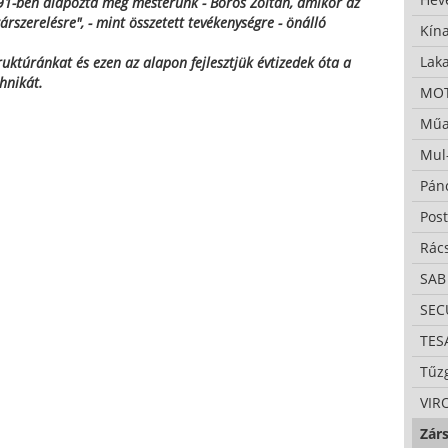
91-ben alapozta meg mesterünk - Boros Zoltán, amikor az
zárszerelésre", - mint összetett tevékenységre - önálló
Kína
Lak
truktúránkat és ezen az alapon fejlesztjük évtizedek óta a
hnikát.
MO
Műa
Mul
Pán
Pos
Rác
SAB
SE
TES
Tűzg
VIR
Zárs