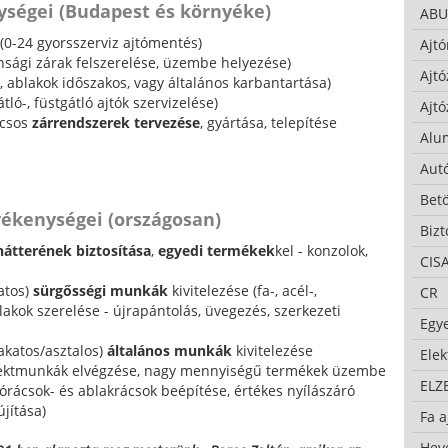
ységei (Budapest és környéke)
ABU
(0-24 gyorsszerviz ajtómentés)
Ajtó
onsági zárak felszerelése, üzembe helyezése)
Ajtó
-, ablakok időszakos, vagy általános karbantartása)
tló-, füstgátló ajtók szervizelése)
Ajtó
lcsos
zárrendszerek tervezése
, gyártása, telepítése
Alu
Autó
Bet
vékenységei (országosan)
Bizt
hátterének biztosítása
,
egyedi termékek
kel - konzolok,
CIS
atos)
sürgősségi munkák
kivitelezése (fa-, acél-,
CR
akok szerelése - újrapántolás, üvegezés, szerkezeti
Egy
akatos/asztalos)
általános munkák
kivitelezése
Ele
ojektmunkák elvégzése, nagy mennyiségű termékek üzembe
ELZ
jtórácsok- és ablakrácsok beépítése, értékes nyílászáró
jítása)
Fa a
Hev