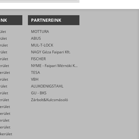
INK
PARTNEREINK
ület
MOTTURA
rület
ABUS
rület
MUL-T-LOCK
rület
NAGY Géza Faipari Kft.
rület
FISCHER
erület
NYME - Faipari Mérnöki Kar
kerület
TESA
rület
VBH
rület
ALUKOENIGSTAHL
rület
GU - BKS
erület
Zárbolt&Kulcsmásoló
kerület
erület
erület
erület
 kerület