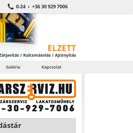
0-24 › +36 30 929 7006
ELZETT
 Zárjavítás / Kulcsmásolás / Ajtónyitás
Galéria
Kapcsolat
dástár