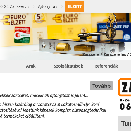
0-24 Zárszerviz
Ajtónyitás
ELZETT
Zárcsere / Zárszerelés /
Árak
Szolgáltatások
Referenciák
Tovább
knek zárcserét, másoknak ajtónyitást is jelent...
, hiszen kizárólag a "Zárszerviz & Lakatosműhely" köré
biztosításával lehetünk képesek komplex biztonságtechnikai
lő termékeket előállítani.
Tu