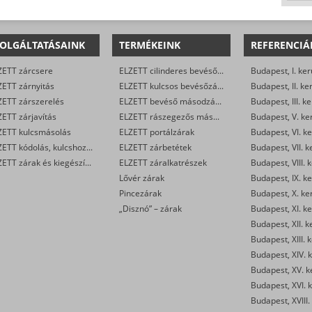
OLGÁLTATÁSAINK
TERMÉKEINK
REFERENCIÁ
ZETT zárcsere
ELZETT cilinderes bevéső-zárak
Budapest, I. ker
ZETT zárnyitás
ELZETT kulcsos bevésőzárak
Budapest, II. ke
ZETT zárszerelés
ELZETT bevéső másodzárak
Budapest, III. ke
ETT zárjavítás
ELZETT rászegezős másodzárak
Budapest, V. ke
ZETT kulcsmásolás
ELZETT portálzárak
Budapest, VI. ke
ELZETT kódolás, kulcshoz zárbetét készítése
ELZETT zárbetétek
Budapest, VII. k
ELZETT zárak és kiegészítők kereskedelme
ELZETT záralkatrészek
Budapest, VIII. 
Lővér zárak
Budapest, IX. ke
Pincezárak
Budapest, X. ke
„Disznó” – zárak
Budapest, XI. ke
Budapest, XII. k
Budapest, XIII. 
Budapest, XIV. k
Budapest, XV. k
Budapest, XVI. k
Budapest, XVIII.