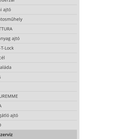
i ajtó
atosműhely
TTURA
nyag ajtó
-T-Lock
cél
taláda
s
CUREMME
A
átló ajtó
O
zerviz