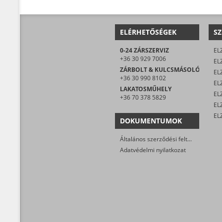
ELÉRHETŐSÉGEK
SZ
0-24 ZÁRSZERVIZ
EL
+36 30 929 7006
EL
ZÁRBOLT & KULCSMÁSOLÓ
EL
+36 30 990 8102
ELZ
LAKATOSMŰHELY
EL
+36 70 378 5829
DOKUMENTUMOK
Általános szerződési feltételek
Adatvédelmi nyilatkozat