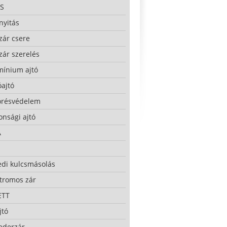
S
nyitás
zár csere
zár szerelés
mínium ajtó
ajtó
örésvédelem
onsági ajtó
A
edi kulcsmásolás
ktromos zár
ETT
jtó
ederzár