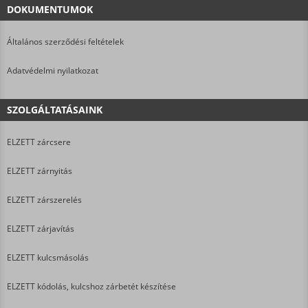
DOKUMENTUMOK
Általános szerződési feltételek
Adatvédelmi nyilatkozat
SZOLGÁLTATÁSAINK
ELZETT zárcsere
ELZETT zárnyitás
ELZETT zárszerelés
ELZETT zárjavítás
ELZETT kulcsmásolás
ELZETT kódolás, kulcshoz zárbetét készítése