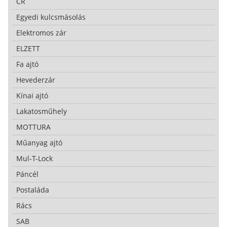
CR
Egyedi kulcsmásolás
Elektromos zár
ELZETT
Fa ajtó
Hevederzár
Kínai ajtó
Lakatosműhely
MOTTURA
Műanyag ajtó
Mul-T-Lock
Páncél
Postaláda
Rács
SAB