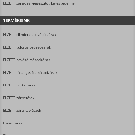
ELZETT zárak és kiegészítők kereskedelme
TERMÉKEINK
ELZETT cilinderes bevéső-zárak
ELZETT kulcsos bevésőzárak
ELZETT bevéső másodzárak
ELZETT rászegezős másodzárak
ELZETT portálzárak
ELZETT zárbetétek
ELZETT záralkatrészek
Lővér zárak