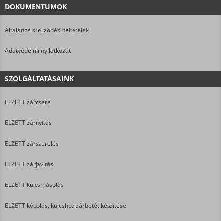
DOKUMENTUMOK
Általános szerződési feltételek
Adatvédelmi nyilatkozat
SZOLGÁLTATÁSAINK
ELZETT zárcsere
ELZETT zárnyitás
ELZETT zárszerelés
ELZETT zárjavítás
ELZETT kulcsmásolás
ELZETT kódolás, kulcshoz zárbetét készítése