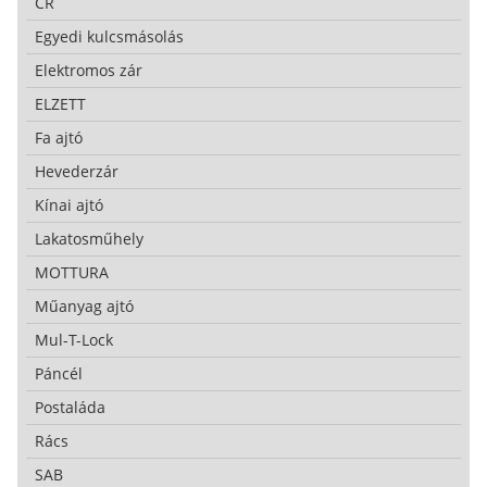
CR
Egyedi kulcsmásolás
Elektromos zár
ELZETT
Fa ajtó
Hevederzár
Kínai ajtó
Lakatosműhely
MOTTURA
Műanyag ajtó
Mul-T-Lock
Páncél
Postaláda
Rács
SAB