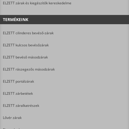
ELZETT zárak és kiegészítők kereskedelme
TERMÉKEINK
ELZETT cilinderes bevéső-zárak
ELZETT kulcsos bevésőzárak
ELZETT bevéső másodzárak
ELZETT rászegezős másodzárak
ELZETT portálzárak
ELZETT zárbetétek
ELZETT záralkatrészek
Lővér zárak