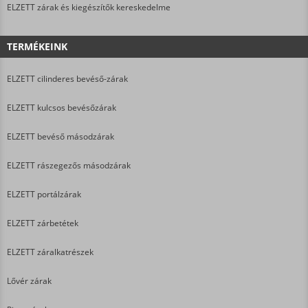
ELZETT zárak és kiegészítők kereskedelme
TERMÉKEINK
ELZETT cilinderes bevéső-zárak
ELZETT kulcsos bevésőzárak
ELZETT bevéső másodzárak
ELZETT rászegezős másodzárak
ELZETT portálzárak
ELZETT zárbetétek
ELZETT záralkatrészek
Lővér zárak