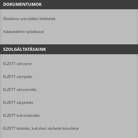
DOKUMENTUMOK
Általános szerződési feltételek
Adatvédelmi nyilatkozat
SZOLGÁLTATÁSAINK
ELZETT zárcsere
ELZETT zárnyitás
ELZETT zárszerelés
ELZETT zárjavítás
ELZETT kulcsmásolás
ELZETT kódolás, kulcshoz zárbetét készítése