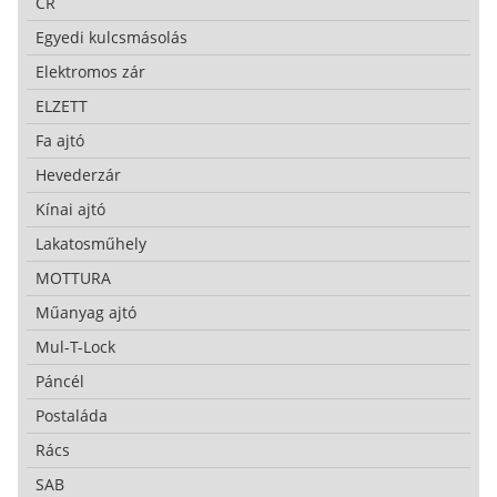
CR
Egyedi kulcsmásolás
Elektromos zár
ELZETT
Fa ajtó
Hevederzár
Kínai ajtó
Lakatosműhely
MOTTURA
Műanyag ajtó
Mul-T-Lock
Páncél
Postaláda
Rács
SAB