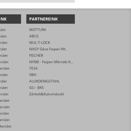
INK
PARTNEREINK
ület
MOTTURA
rület
ABUS
rület
MUL-T-LOCK
rület
NAGY Géza Faipari Kft.
rület
FISCHER
erület
NYME - Faipari Mérnöki Kar
kerület
TESA
rület
VBH
rület
ALUKOENIGSTAHL
rület
GU - BKS
erület
Zárbolt&Kulcsmásoló
kerület
erület
erület
erület
 kerület