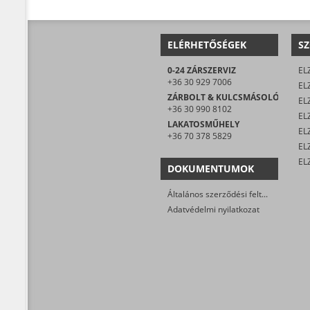
ELÉRHETŐSÉGEK
SZ
0-24 ZÁRSZERVIZ
EL
+36 30 929 7006
EL
ZÁRBOLT & KULCSMÁSOLÓ
EL
+36 30 990 8102
ELZ
LAKATOSMŰHELY
EL
+36 70 378 5829
DOKUMENTUMOK
Általános szerződési feltételek
Adatvédelmi nyilatkozat