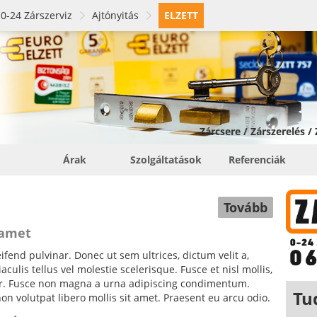
0-24 Zárszerviz
Ajtónyitás
ELZETT
Zárcsere / Zárszerelés /
Árak
Szolgáltatások
Referenciák
Tovább
 amet
fend pulvinar. Donec ut sem ultrices, dictum velit a,
ulis tellus vel molestie scelerisque. Fusce et nisl mollis,
tor. Fusce non magna a urna adipiscing condimentum.
Tu
non volutpat libero mollis sit amet. Praesent eu arcu odio.