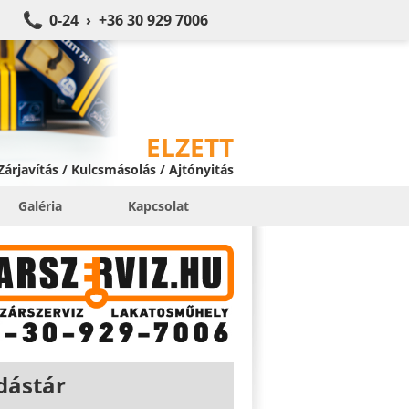
0-24 › +36 30 929 7006
ELZETT
 Zárjavítás / Kulcsmásolás / Ajtónyitás
Galéria
Kapcsolat
dástár