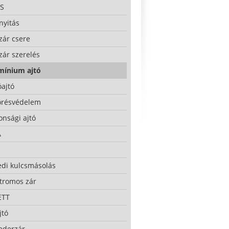
S
nyitás
zár csere
zár szerelés
mínium ajtó
ajtó
örésvédelem
onsági ajtó
A
edi kulcsmásolás
ktromos zár
ETT
jtó
ederzár