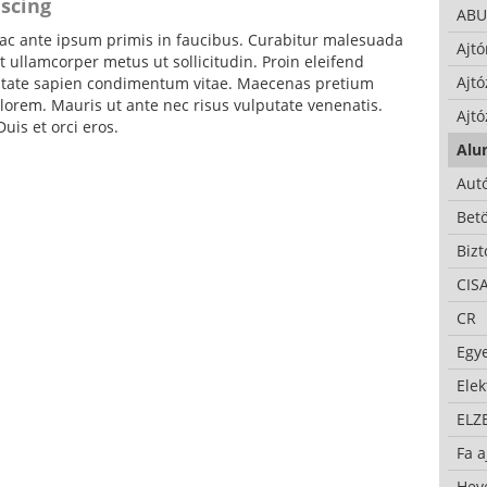
iscing
ABU
c ante ipsum primis in faucibus. Curabitur malesuada
Ajtó
 ullamcorper metus ut sollicitudin. Proin eleifend
Ajtó
putate sapien condimentum vitae. Maecenas pretium
lorem. Mauris ut ante nec risus vulputate venenatis.
Ajtó
uis et orci eros.
Alu
Autó
Bet
Bizt
CIS
CR
Egy
Ele
ELZ
Fa a
Hev