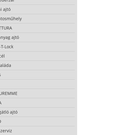
i ajtó
atosműhely
TTURA
nyag ajtó
-T-Lock
cél
taláda
s
CUREMME
A
átló ajtó
O
zerviz