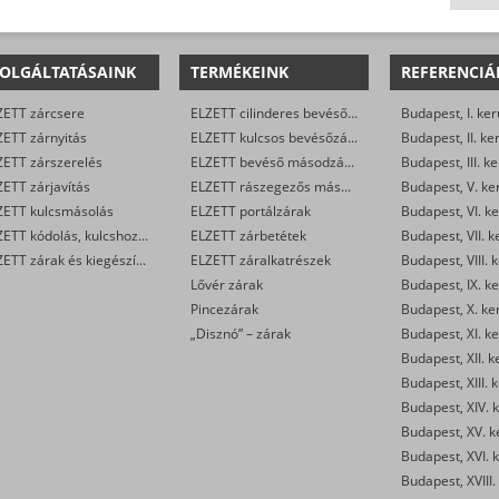
OLGÁLTATÁSAINK
TERMÉKEINK
REFERENCIÁ
ZETT zárcsere
ELZETT cilinderes bevéső-zárak
Budapest, I. ker
ZETT zárnyitás
ELZETT kulcsos bevésőzárak
Budapest, II. ke
ZETT zárszerelés
ELZETT bevéső másodzárak
Budapest, III. ke
ETT zárjavítás
ELZETT rászegezős másodzárak
Budapest, V. ke
ZETT kulcsmásolás
ELZETT portálzárak
Budapest, VI. ke
ELZETT kódolás, kulcshoz zárbetét készítése
ELZETT zárbetétek
Budapest, VII. k
ELZETT zárak és kiegészítők kereskedelme
ELZETT záralkatrészek
Budapest, VIII. 
Lővér zárak
Budapest, IX. ke
Pincezárak
Budapest, X. ke
„Disznó” – zárak
Budapest, XI. ke
Budapest, XII. k
Budapest, XIII. 
Budapest, XIV. k
Budapest, XV. k
Budapest, XVI. k
Budapest, XVIII.