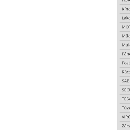
Kína
Lak
MO
Műa
Mul
Pán
Pos
Rác
SAB
SE
TES
Tűzg
VIR
Zárs