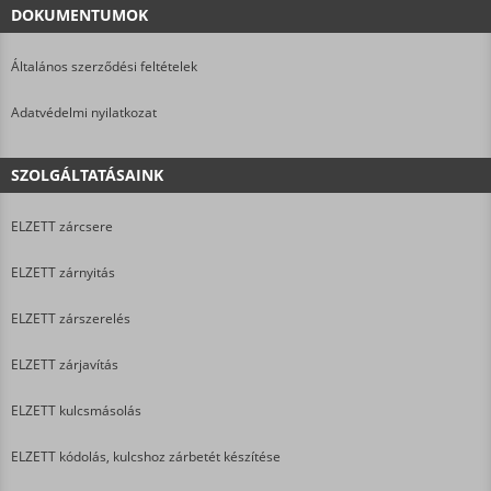
DOKUMENTUMOK
Általános szerződési feltételek
Adatvédelmi nyilatkozat
SZOLGÁLTATÁSAINK
ELZETT zárcsere
ELZETT zárnyitás
ELZETT zárszerelés
ELZETT zárjavítás
ELZETT kulcsmásolás
ELZETT kódolás, kulcshoz zárbetét készítése