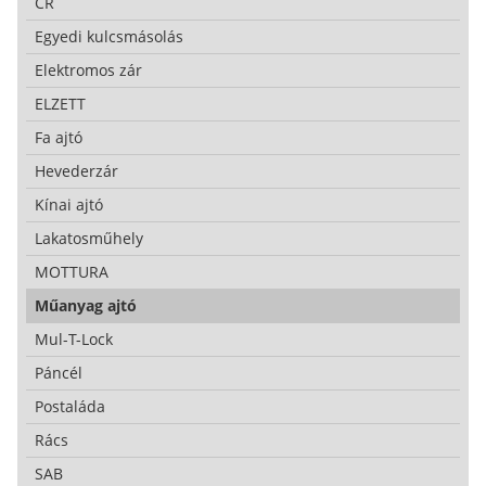
CR
Egyedi kulcsmásolás
Elektromos zár
ELZETT
Fa ajtó
Hevederzár
Kínai ajtó
Lakatosműhely
MOTTURA
Műanyag ajtó
Mul-T-Lock
Páncél
Postaláda
Rács
SAB