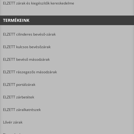
ELZETT zárak és kiegészítők kereskedelme
TERMÉKEINK
ELZETT cilinderes bevéső-zárak
ELZETT kulcsos bevésőzárak
ELZETT bevéső másodzárak
ELZETT rászegezős másodzárak
ELZETT portálzárak
ELZETT zárbetétek
ELZETT záralkatrészek
Lővér zárak