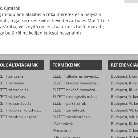
k, újítások
(modular kialakítás a ritka méretek és a helyszíni
iatt; fogaskerekes kivitel hevederzárba és Mul-T-Lock
 zárába; vésznyitó opció - ha a kulcs belül maradt;
gy belülről ne kelljen kulcsot használni)
OLGÁLTATÁSAINK
TERMÉKEINK
REFERENCIÁ
ZETT zárcsere
ELZETT cilinderes bevéső-zárak
Budapest, I. ker
ZETT zárnyitás
ELZETT kulcsos bevésőzárak
Budapest, II. ke
ZETT zárszerelés
ELZETT bevéső másodzárak
Budapest, III. ke
ETT zárjavítás
ELZETT rászegezős másodzárak
Budapest, V. ke
ZETT kulcsmásolás
ELZETT portálzárak
Budapest, VI. ke
ELZETT kódolás, kulcshoz zárbetét készítése
ELZETT zárbetétek
Budapest, VII. k
ELZETT zárak és kiegészítők kereskedelme
ELZETT záralkatrészek
Budapest, VIII. 
Lővér zárak
Budapest, IX. ke
Pincezárak
Budapest, X. ke
„Disznó” – zárak
Budapest, XI. ke