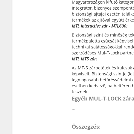
Magyarországon kifutó kategór
Integrator, bizonyos szempontbó
biztonsági ajtajai esetén találk
termékek az ajtóval együtt érk
MTL Interactive zár - MTL600:
Biztonsági szint és minőség tek
termékpaletta csúcsát képvise
technikai sajátosságokkal rend
szerződéses Mul-T-Lock partner
MTL MT5 zár:
Az MT-5 zárbetétek és kulcsok 
képviseli. Biztonsági szintje 
legmagasabb betörésvédelmi el
esetben kedvező, ha beltéren h
tesznek.
Egyéb MUL-T-LOCK zára
...
Összegzés: