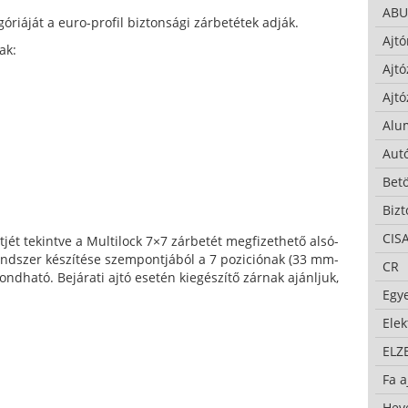
ABU
riáját a euro-profil biztonsági zárbetétek adják.
Ajtó
ak:
Ajtó
Ajtó
Alu
Autó
Bet
Bizt
CIS
ntjét tekintve a Multilock 7×7 zárbetét megfizethető alsó-
endszer készítése szempontjából a 7 poziciónak (33 mm-
CR
ndható. Bejárati ajtó esetén kiegészítő zárnak ajánljuk,
Egy
Ele
ELZ
Fa a
Hev