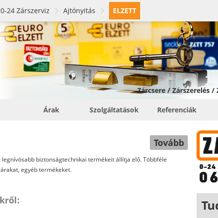
0-24 Zárszerviz
Ajtónyitás
ELZETT
Zárcsere / Zárszerelés /
Árak
Szolgáltatások
Referenciák
Tovább
k legnívósabb biztonságtechnikai termékeit állítja elő. Többféle
zárakat, egyéb termékeket.
kről:
Tu