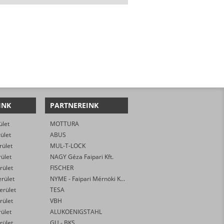
INK
PARTNEREINK
ület
MOTTURA
rület
ABUS
rület
MUL-T-LOCK
rület
NAGY Géza Faipari Kft.
rület
FISCHER
erület
NYME - Faipari Mérnöki Kar
kerület
TESA
rület
VBH
rület
ALUKOENIGSTAHL
rület
GU - BKS