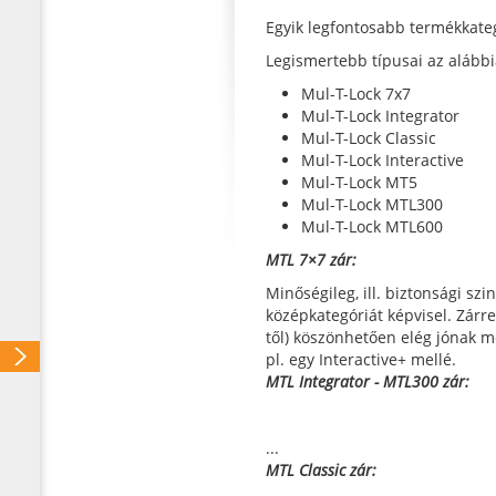
Egyik legfontosabb termékkategó
Legismertebb típusai az alábbi
Mul-T-Lock 7x7
Mul-T-Lock Integrator
Mul-T-Lock Classic
Mul-T-Lock Interactive
Mul-T-Lock MT5
Mul-T-Lock MTL300
Mul-T-Lock MTL600
MTL 7×7 zár:
Minőségileg, ill. biztonsági szi
középkategóriát képvisel. Zárr
től) köszönhetően elég jónak mo
pl. egy Interactive+ mellé.
MTL Integrator - MTL300 zár:
...
MTL Classic zár: