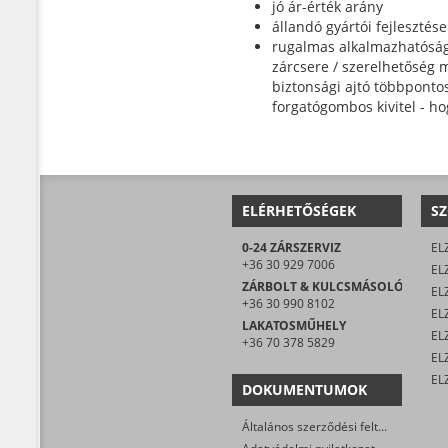
jó ár-érték arány
állandó gyártói fejlesztése
rugalmas alkalmazhatóság 
zárcsere / szerelhetőség m
biztonsági ajtó többpontos
forgatógombos kivitel - ho
ELÉRHETŐSÉGEK
SZ
0-24 ZÁRSZERVIZ
EL
+36 30 929 7006
EL
ZÁRBOLT & KULCSMÁSOLÓ
EL
+36 30 990 8102
ELZ
LAKATOSMŰHELY
EL
+36 70 378 5829
DOKUMENTUMOK
Általános szerződési feltételek