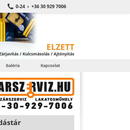
0-24 › +36 30 929 7006
ELZETT
 Zárjavítás / Kulcsmásolás / Ajtónyitás
Galéria
Kapcsolat
dástár