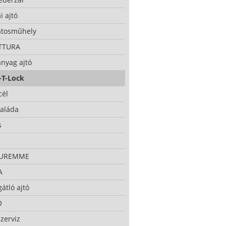
i ajtó
atosműhely
TTURA
nyag ajtó
-T-Lock
cél
taláda
s
CUREMME
A
átló ajtó
O
zerviz