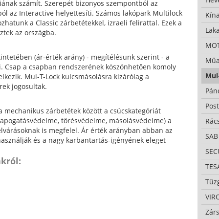
iának számít. Szerepét bizonyos szempontból az
l az Interactive helyettesíti. Számos lakópark Multilock
Kína
ozhatunk a Classic zárbetétekkel, izraeli felirattal. Ezek a
Lak
eztek az országba.
MO
intetében (ár-érték arány) - megítélésünk szerint - a
Műa
li. Csap a csapban rendszerének köszönhetően komoly
Mul
elkezik. Mul-T-Lock kulcsmásolásra kizárólag a
ek jogosultak.
Pán
Pos
a mechanikus zárbetétek között a csúcskategóriát
(letapogatásvédelme, törésvédelme, másolásvédelme) a
Rác
várásoknak is megfelel. Ár érték arányban abban az
SAB
asználják és a nagy karbantartás-igényének eleget
SE
król:
TES
Tűzg
VIR
Zárs