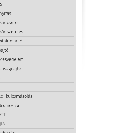
S
nyitás
zár csere
zár szerelés
mínium ajtó
ajtó
örésvédelem
onsági ajtó
A
edi kulcsmásolás
ktromos zár
ETT
jtó
ederzár