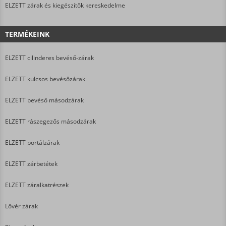
ELZETT zárak és kiegészítők kereskedelme
TERMÉKEINK
ELZETT cilinderes bevéső-zárak
ELZETT kulcsos bevésőzárak
ELZETT bevéső másodzárak
ELZETT rászegezős másodzárak
ELZETT portálzárak
ELZETT zárbetétek
ELZETT záralkatrészek
Lővér zárak