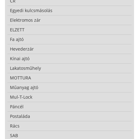
CR
Egyedi kulcsmásolás
Elektromos zár
ELZETT
Fa ajtó
Hevederzár
Kínai ajtó
Lakatosműhely
MOTTURA
Műanyag ajtó
Mul-T-Lock
Páncél
Postaláda
Rács
SAB