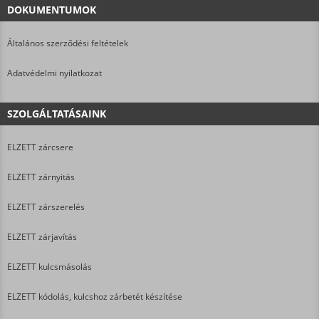
DOKUMENTUMOK
Általános szerződési feltételek
Adatvédelmi nyilatkozat
SZOLGÁLTATÁSAINK
ELZETT zárcsere
ELZETT zárnyitás
ELZETT zárszerelés
ELZETT zárjavítás
ELZETT kulcsmásolás
ELZETT kódolás, kulcshoz zárbetét készítése